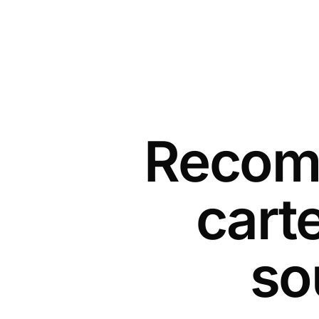
Recomm
cart
so