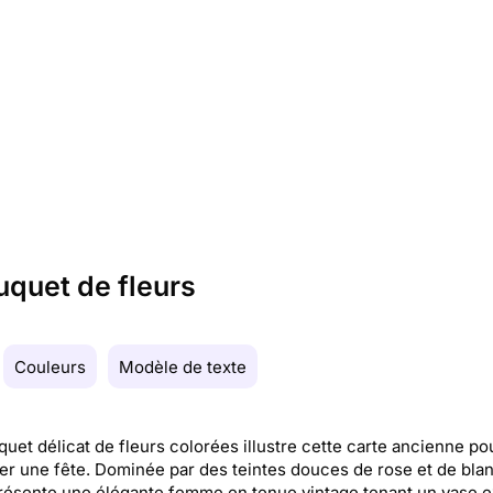
uquet de fleurs
Couleurs
Modèle de texte
uet délicat de fleurs colorées illustre cette carte ancienne po
er une fête. Dominée par des teintes douces de rose et de blan
résente une élégante femme en tenue vintage tenant un vase e