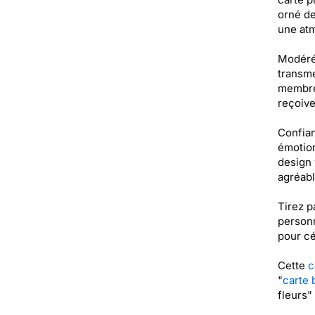
orné de
une atm
Modérém
transme
membre 
reçoive
Confian
émotion
design 
agréabl
Tirez p
personn
pour cé
Cette
c
"
carte 
fleurs"