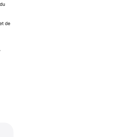
 du
et de
,