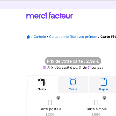
🏠
/
Carterie
/
Carte bonne fête avec prénom
/
Carte fê
Prix de votre carte :
2,99
€
Prix dégressif à partir de
11
cartes !
Coins
Papier
Taille
Carte postale
Carte simple
1,00€
1,99€