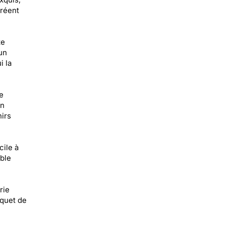
créent
te
un
i la
e
on
irs
cile à
able
rie
uquet de