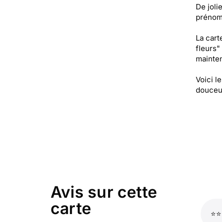
De joli
prénom
La cart
fleurs"
mainten
Voici le
douceur
Avis sur cette
carte
⭐⭐⭐