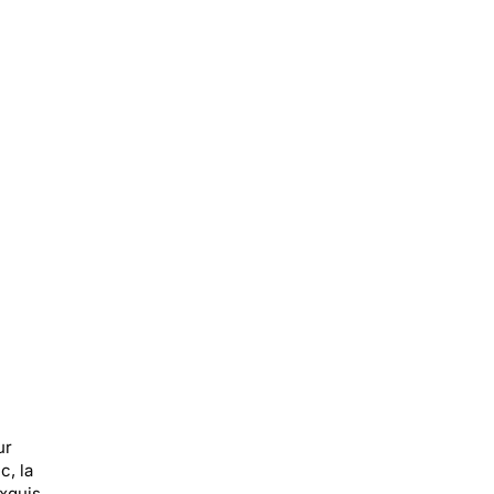
ur
c, la
xquis,