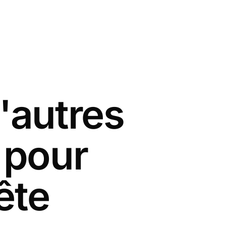
'autres
 pour
ête