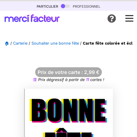
particulier
professionnel
🏠
/
Carterie
/
Souhaiter une bonne fête
/
Carte fête colorée et écla
Prix de votre carte :
2,99
€
Prix dégressif à partir de
11
cartes !