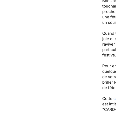
Bons am
touchan
proche,
une fêt
un sour
Quand v
joie et
raviver
particu
festive.
Pour en
quelque
de votr
briller
de fête 
Cette
c
est int
"CARD-