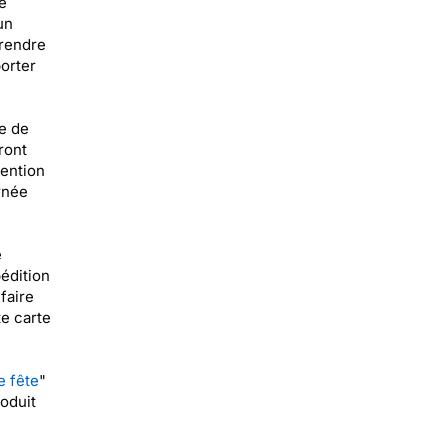
e
un
 rendre
orter
ue de
ront
tention
urnée
e
pédition
faire
te carte
 fête
"
roduit