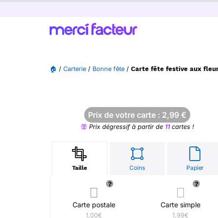
🏠
/
Carterie
/
Bonne fête
/
Carte fête festive aux fleu
Prix de votre carte :
2,99
€
Prix dégressif à partir de
11
cartes !
Coins
Papier
Taille
Carte postale
Carte simple
1,00€
1,99€