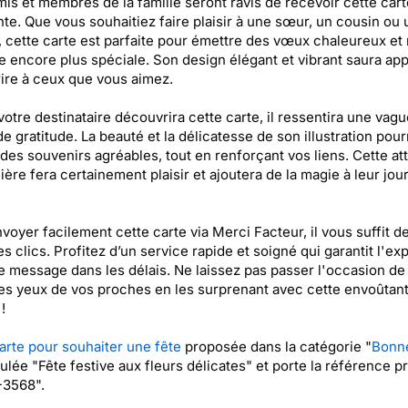
is et membres de la famille seront ravis de recevoir cette cart
te. Que vous souhaitiez faire plaisir à une sœur, un cousin ou 
 cette carte est parfaite pour émettre des vœux chaleureux et
e encore plus spéciale. Son design élégant et vibrant saura app
ire à ceux que vous aimez.
otre destinataire découvrira cette carte, il ressentira une vag
 de gratitude. La beauté et la délicatesse de son illustration pour
 des souvenirs agréables, tout en renforçant vos liens. Cette at
lière fera certainement plaisir et ajoutera de la magie à leur jo
voyer facilement cette carte via Merci Facteur, il vous suffit d
s clics. Profitez d’un service rapide et soigné qui garantit l'ex
e message dans les délais. Ne laissez pas passer l'occasion de 
 les yeux de vos proches en les surprenant avec cette envoûtan
!
arte pour souhaiter une fête
proposée dans la catégorie "
Bonne
itulée "Fête festive aux fleurs délicates" et porte la référence p
3568".