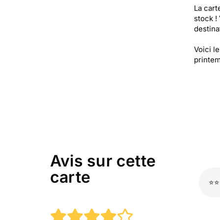
La cart
stock !
destinat
Voici l
printem
Avis sur cette
carte
⭐⭐