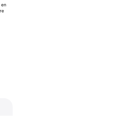
t en
re