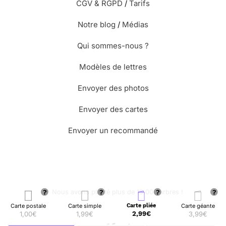
CGV & RGPD
/
Tarifs
Notre blog
/
Médias
Qui sommes-nous ?
Modèles de lettres
Envoyer des photos
Envoyer des cartes
Envoyer un recommandé
🌳 Nous avons planté plus de 13.000 arbres !
Carte postale
Carte simple
Carte pliée
Carte géante
1,00€
1,99€
2,99€
3,99€