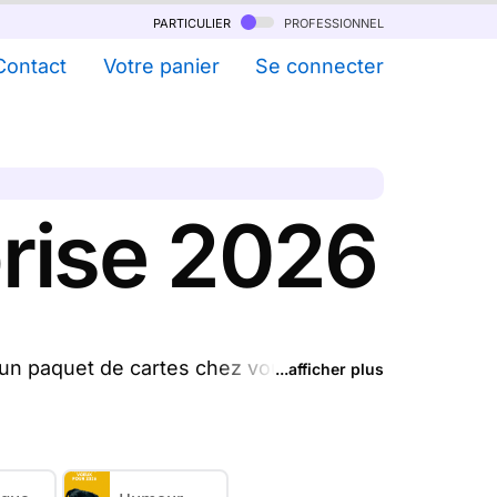
particulier
professionnel
Contact
Votre panier
Se connecter
prise 2026
 un paquet de cartes chez vous. Achetez
...afficher plus
voyons le jour même par La Poste !
ires d'affaire pour consolider le lien
trateurs français nous vous proposons 6
es de voeux entreprise originales 2026.