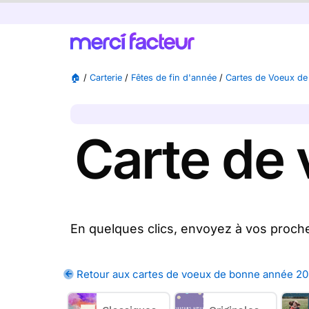
🏠
/
Carterie
/
Fêtes de fin d'année
/
Cartes de Voeux d
Carte de 
En quelques clics, envoyez à vos proch
vos cartes de voeux entreprise 20
Présentez vos voeux de bonne année 20
Retour aux cartes de voeux de bonne année 2
construit avec eux. Parmi toutes ces c
thématiques, avec notamment des cartes