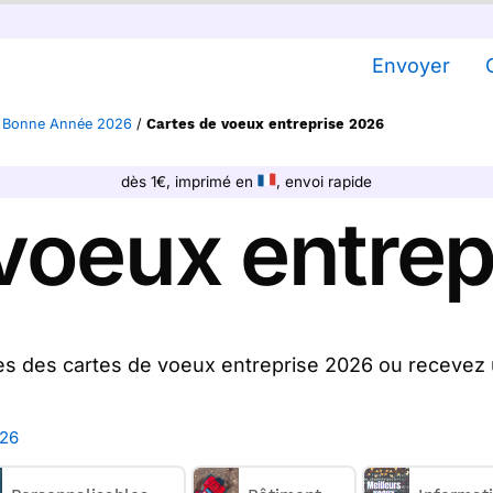
Envoyer
e Bonne Année 2026
/
Cartes de voeux entreprise 2026
dès 1€, imprimé en
, envoi rapide
voeux entre
es des cartes de voeux entreprise 2026 ou recevez
26 sur Merci Facteur, nous les imprimons et les en
26 à vos clients, fournisseurs, prospects et partena
026
artes de voeux entreprise 2026 créées par des illus
 de voeux professionnelles 2026 ainsi que des cart