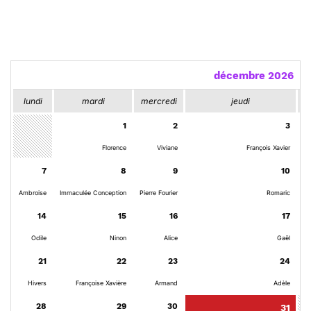
décembre 2026
lundi
mardi
mercredi
jeudi
v
1
2
3
Florence
Viviane
François Xavier
7
8
9
10
Ambroise
Immaculée Conception
Pierre Fourier
Romaric
14
15
16
17
Odile
Ninon
Alice
Gaël
21
22
23
24
Hivers
Françoise Xavière
Armand
Adèle
28
29
30
31