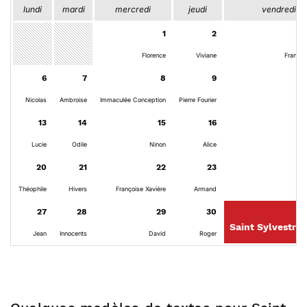
lundi
mardi
mercredi
jeudi
vendredi
1
2
Florence
Viviane
Françoi
6
7
8
9
Nicolas
Ambroise
Immaculée Conception
Pierre Fourier
13
14
15
16
Lucie
Odile
Ninon
Alice
20
21
22
23
Théophile
Hivers
Françoise Xavière
Armand
27
28
29
30
Saint Sylvestre
Jean
Innocents
David
Roger