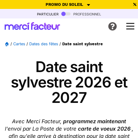
PROMO DU SOLEIL
particulier
professionnel
-30% de réduction avec le code
SUMMER26
pour envoyer des
cartes ensoleillées, jusqu'au 6 Août !
Envoyer des cartes
🏠
/
Cartes
/
Dates des fêtes
/
Date saint sylvestre
Ne plus afficher
Date saint
sylvestre 2026 et
2027
Avec Merci Facteur,
programmez maintenant
l'envoi par La Poste de votre
carte de voeux 2026
,
afin qu'elle arrive à destination pour la date saint