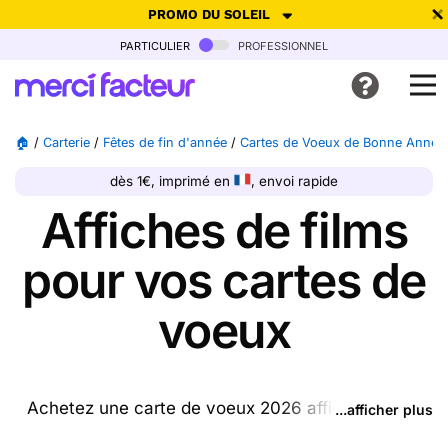
PROMO DU SOLEIL
particulier
professionnel
-30% de réduction avec le code
SUMMER26
pour envoyer des
cartes ensoleillées, jusqu'au 6 Août !
Envoyer des cartes
🏠
/
Carterie
/
Fêtes de fin d'année
/
Cartes de Voeux de Bonne Année
Ne plus afficher
dès 1€, imprimé en
, envoi rapide
Affiches de films
pour vos cartes de
voeux
Achetez une carte de voeux 2026 affiche de film
...afficher plus
ptrésente sur cette page (ou une autre carte parmi