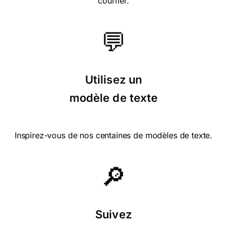
courrier.
⭐⭐⭐⭐⭐ le 29/12/15 : Très originale et
💬
super pour les amateurs de cinéma qui
envoie une carte de voeux
Utilisez un
⭐⭐⭐⭐⭐ le 10/10/15 : J'adore cette série
de cartes de voeux, très originales !
modèle de texte
Inspirez-vous de nos centaines de modèles de texte.
🔎
Suivez