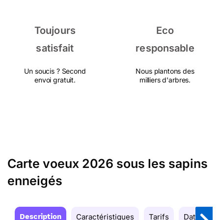
Toujours
Eco
satisfait
responsable
Un soucis ? Second
Nous plantons des
envoi gratuit.
milliers d'arbres.
Carte voeux 2026 sous les sapins
enneigés
Description
Caractéristiques
Tarifs
Date de la