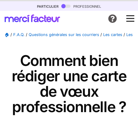
particulier
professionnel
🏠
/
F.A.Q.
/
Questions générales sur les courriers
/
Les cartes
/
Les c
Comment bien
rédiger une carte
de vœux
professionnelle ?