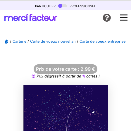
particulier
professionnel
🏠
/
Carterie
/
Carte de voeux nouvel an
/
Carte de voeux entreprise 2
Prix de votre carte :
2,99
€
Prix dégressif à partir de
11
cartes !