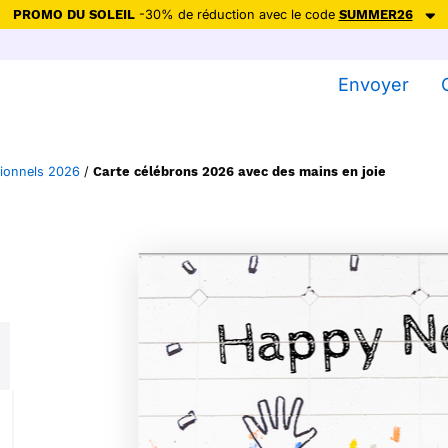
PROMO DU SOLEIL
-30% de réduction avec le code
SUMMER26
ction avec le code
SUMMER26
pour envoyer des cartes ensoleillées, jus
Envoyer
Envoyer des cartes
Ne plus afficher
ionnels 2026
/
Carte célébrons 2026 avec des mains en joie