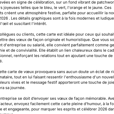
evées en signe de célébration, sur un fond vibrant de patchwo
s joyeuses telles que le bleu, le vert, l'orange et le jaune. Ces
s créent une atmosphère festive, parfaite pour accueillir la no
026 . Les détails graphiques sont à la fois modernes et ludique
 l'œil et suscitant l'intérêt.
ollègues ou clients, cette carte est idéale pour ceux qui souhai
ttre des vœux de façon originale et humoristique. Que vous s
nt d'entreprise ou salarié, elle convient parfaitement comme g
ie et de convivialité. Elle établit un lien chaleureux dans le ca
ionnel, renforçant les relations tout en ajoutant une touche de
é.
cette carte de vœux provoquera sans aucun doute un éclat de r
inataire, tout en lui faisant ressentir l'enthousiasme d'un nouvel
leurs vives et le message festif apporteront une touche de joie
era sa journée.
ntreprise se doit d’envoyer ses vœux de façon mémorable. Av
acteur, envoyez facilement cette carte pleine d’humour, à la fo
le et engageante, pour marquer les esprits et célébrer 2026 dan