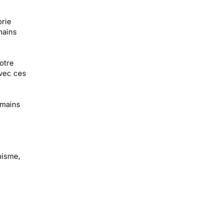
rie
mains
otre
avec ces
 mains
misme,