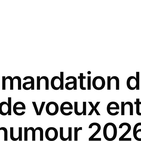
andation d
 de voeux ent
humour 202