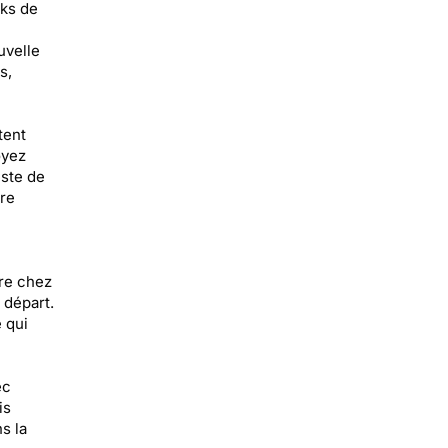
rks de
uvelle
s,
tent
oyez
este de
dre
ire chez
 départ.
 qui
ec
is
s la