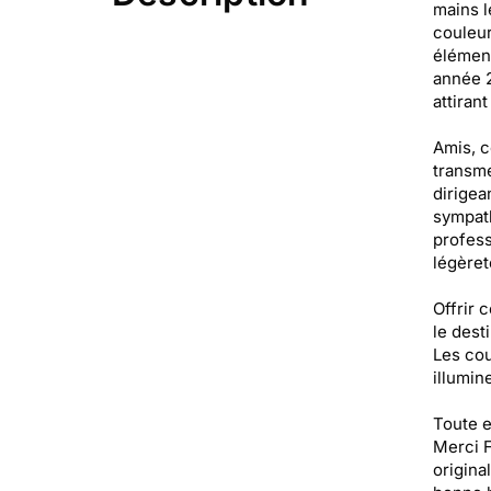
mains l
couleur
élément
année 2
attirant
Amis, c
transme
dirigea
sympath
profess
légèret
Offrir 
le dest
Les cou
illumin
Toute e
Merci F
origina