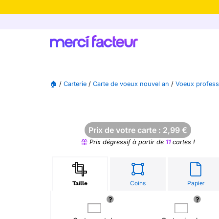
-30% de rédu
🏠
/
Carterie
/
Carte de voeux nouvel an
/
Voeux profess
Prix de votre carte :
2,99
€
Prix dégressif à partir de
11
cartes !
Coins
Papier
Taille