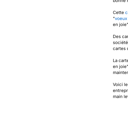
bonne 
Cette
c
"
voeux
en joie
Des car
société
cartes 
La cart
en joie
mainten
Voici l
entrepr
main l