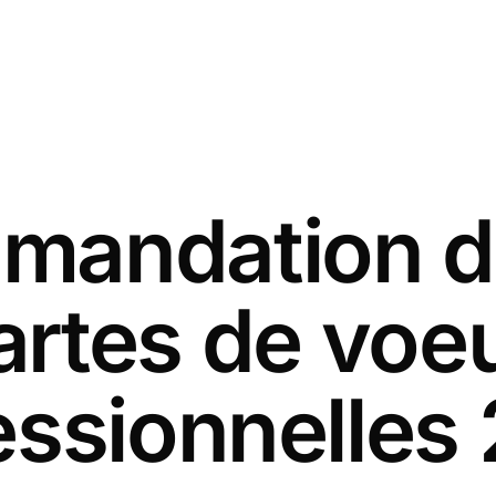
andation d
artes de voe
essionnelles