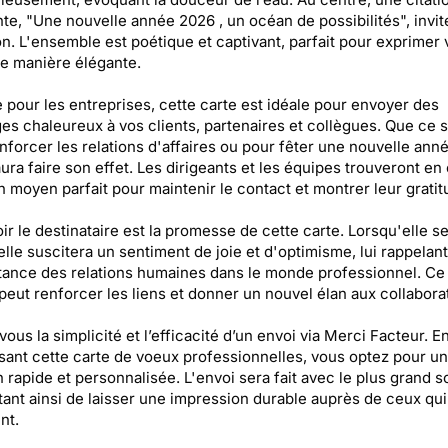
nte, "Une nouvelle année 2026 , un océan de possibilités", invite
on. L'ensemble est poétique et captivant, parfait pour exprimer 
e manière élégante.
pour les entreprises, cette carte est idéale pour envoyer des
s chaleureux à vos clients, partenaires et collègues. Que ce s
nforcer les relations d'affaires ou pour fêter une nouvelle ann
saura faire son effet. Les dirigeants et les équipes trouveront en
n moyen parfait pour maintenir le contact et montrer leur gratit
r le destinataire est la promesse de cette carte. Lorsqu'elle s
elle suscitera un sentiment de joie et d'optimisme, lui rappelant
tance des relations humaines dans le monde professionnel. Ce
peut renforcer les liens et donner un nouvel élan aux collabora
vous la simplicité et l’efficacité d’un envoi via Merci Facteur. E
sant cette carte de voeux professionnelles, vous optez pour u
n rapide et personnalisée. L'envoi sera fait avec le plus grand so
ant ainsi de laisser une impression durable auprès de ceux qui
nt.