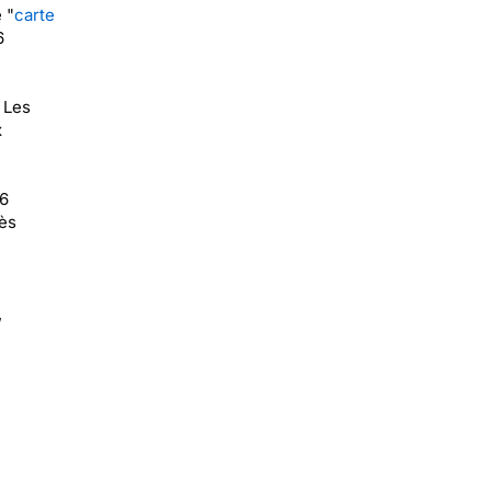
 "
carte
6
 Les
x
26
ès
,