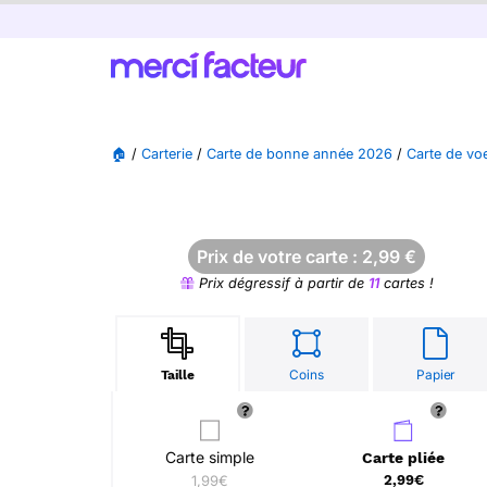
🏠
/
Carterie
/
Carte de bonne année 2026
/
Carte de vo
Prix de votre carte :
2,99
€
Prix dégressif à partir de
11
cartes !
Coins
Papier
Taille
Carte simple
Carte pliée
1,99€
2,99€