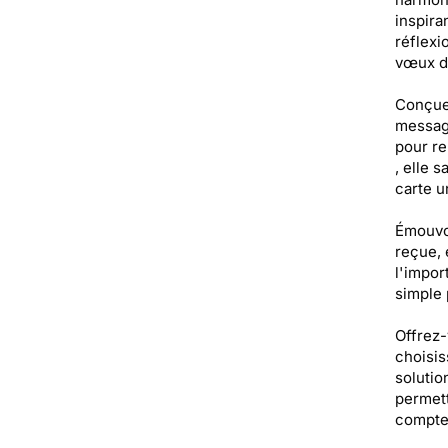
inspira
réflexi
vœux d
Conçue 
message
pour re
, elle 
carte u
Émouvoi
reçue, 
l'impor
simple 
Offrez-
choisis
solutio
permett
compte