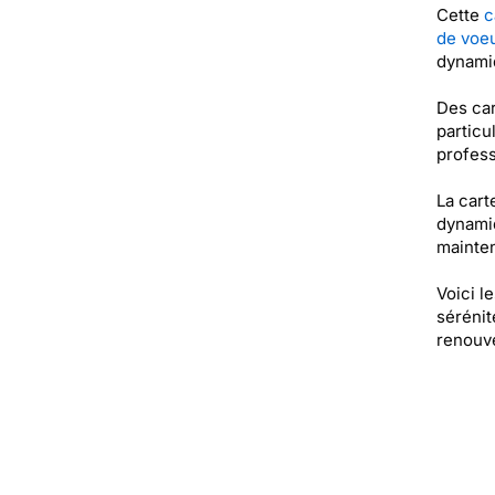
Cette
c
de voeu
dynamiq
Des car
particu
profess
La cart
dynamiq
mainten
Voici l
sérénit
renouve