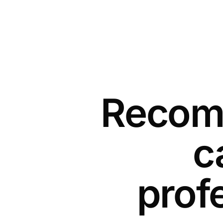
Recomm
c
prof