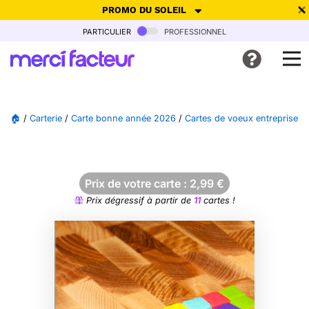
PROMO DU SOLEIL
particulier
professionnel
-30% de réduction avec le code
SUMMER26
pour envoyer des
cartes ensoleillées, jusqu'au 6 Août !
Envoyer des cartes
🏠
/
Carterie
/
Carte bonne année 2026
/
Cartes de voeux entreprise 
Ne plus afficher
Prix de votre carte :
2,99
€
Prix dégressif à partir de
11
cartes !