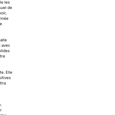
le les
suel de
oir,
année
de
aite
x avec
olides
tre
e. Elle
itives
tira
.
r