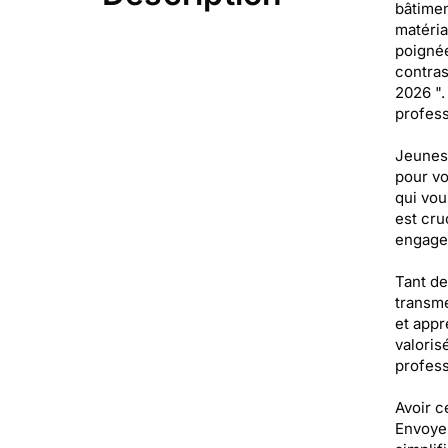
bâtimen
matéria
poignée
contra
2026 ".
profess
Jeunes 
pour vo
qui vou
est cru
engage
Tant de
transme
et appr
valoris
profess
Avoir c
Envoyer