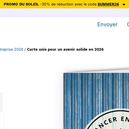
PROMO DU SOLEIL
-30% de réduction avec le code
SUMMER26
ction avec le code
SUMMER26
pour envoyer des cartes ensoleillées, jus
Envoyer
Envoyer des cartes
Ne plus afficher
treprise 2026
/
Carte unis pour un avenir solide en 2026