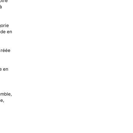
otre
à
orie
ide en
créée
e en
emble,
e,