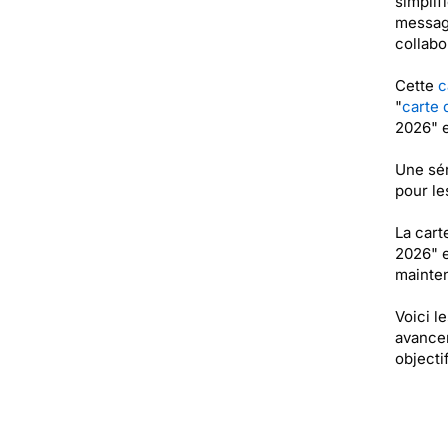
simplif
message
collabo
Cette
c
"
carte 
2026" e
Une sér
pour le
La cart
2026" e
mainten
Voici l
avancer
objecti