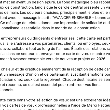
t met en avant un design épuré. Le fond métallique bleu rappel
ux de construction, tandis que le cercle central présente un vi
s de main. Les couleurs choisies, principalement le bleu et le n
stent avec le message inscrit : "AVANCER ENSEMBLE – bonne 
 Ce mélange de teintes donne une impression de solidarité et 
ionnalisme, essentielle dans le monde de la construction.
entrepreneurs ou dirigeants d'entreprises, cette carte est parf
us. Elle s'adresse à vos partenaires, clients, ou employés, ceu
s avez collaboré tout au long de l'année. Établir des relations s
cial dans ce secteur, et envoyer cette carte de vœux montre vo
ment à avancer ensemble vers de nouveaux projets en 2026.
 chaleur et de gratitude émaneront de la réception de cette cart
t un message d'union et de partenariat, suscitant émotions pos
éciation chez ceux qui la reçoivent. Chaque destinataire se sen
é et reconnu, ce qui est essentiel pour renforcer vos liens
ionnels.
ette carte dans votre sélection de vœux est une excellente idée
 vos cartes de vœux professionnelles à l'aide de Merci Facteu