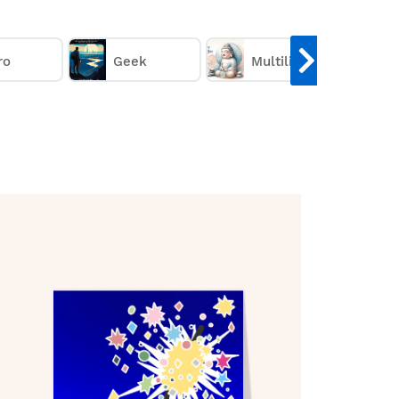
eurs cartes de voeux 2026 avec feux
irectement chez vos destinataires.
 de 1€
ro
Geek
.
Multilingue
(prix dégressif dès 11 cartes)