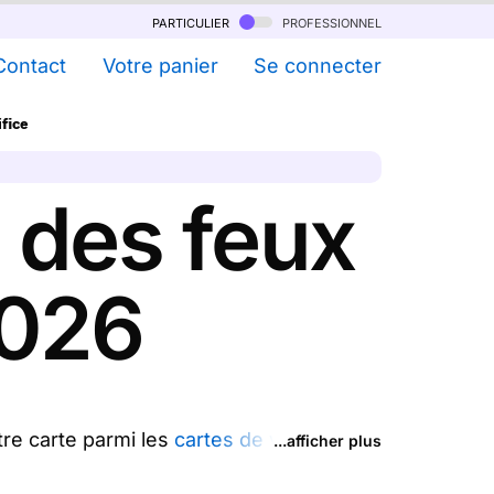
particulier
professionnel
Contact
Votre panier
Se connecter
fice
 des feux
2026
re carte parmi les
cartes de voeux de
...afficher plus
nel feu d'artifice de la Saint Sylvestre