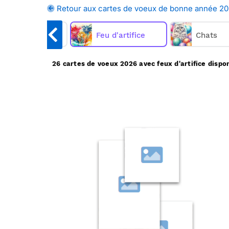
sur vos cartes de voeux pour la bo
Retour aux cartes de voeux de bonne année 2
d'artifice sur Merci Facteur, nou
Magazines
Feu d'artifice
Merci Facteur vous propose
Chats
26 cartes de voeux 2026 avec feux d'artifice dispo