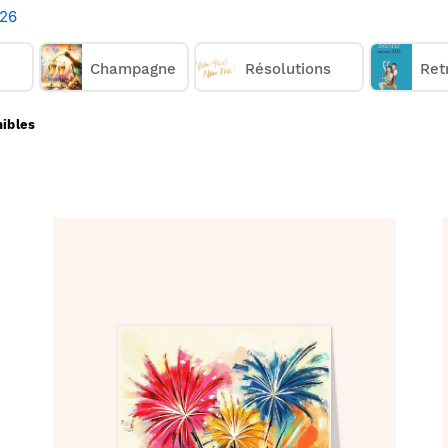
nne année. En quelques clics, achetez une ou plusi
026
s les imprimons et nous les envoyons chez vous ou d
26
cartes de voeux 2026 avec feux d'artifice à partir
Champagne
Résolutions
Ret
Comment ça marche :
nibles
Choisissez une carte de voeux 2026 avec feu d'artifice;
✅
Personnalisez votre carte;
🎨
Payez votre commande;
💳
Nous imprimons & postons votre carte;
✉️
Elle arrive chez vous ou chez vos destinataires.
📬
Réduire