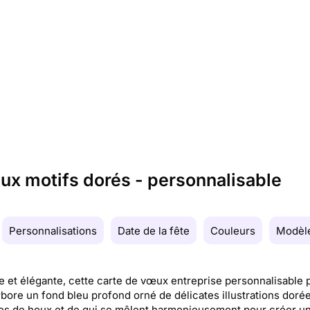
ux motifs dorés - personnalisable
Personnalisations
Date de la fête
Couleurs
Modèle
e et élégante, cette carte de vœux entreprise personnalisable 
bore un fond bleu profond orné de délicates illustrations doré
s de houx et de gui se mêlent harmonieusement pour créer u