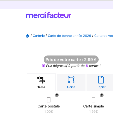
🏠
/
Carterie
/
Carte de bonne année 2026
/
Carte de vo
Prix de votre carte :
2,99
€
Prix dégressif à partir de
11
cartes !
Coins
Papier
Taille
Carte postale
Carte simple
1,00€
1,99€