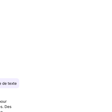
 de texte
pour
es. Des
ne