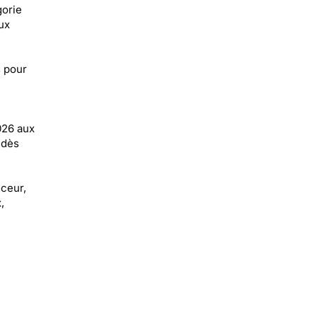
gorie
ux
s pour
026 aux
 dès
uceur,
,