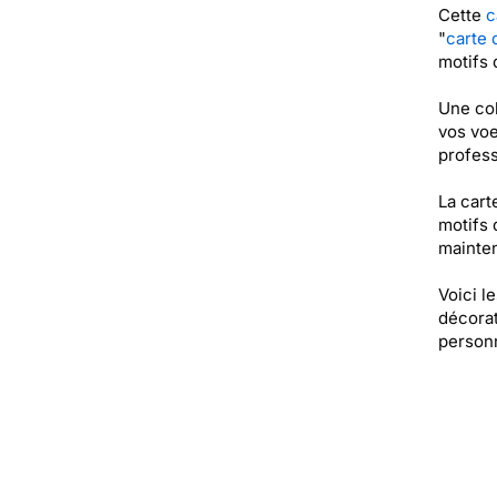
Cette
c
"
carte 
motifs 
Une col
vos voe
profess
La cart
motifs 
mainten
Voici l
décorat
personn