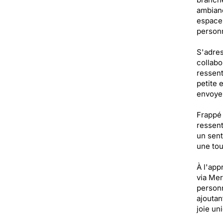
ambianc
espace 
personn
S'adres
collabo
ressent
petite 
envoyer
Frappé 
ressent
un sent
une tou
À l'app
via Mer
personn
ajoutan
joie un