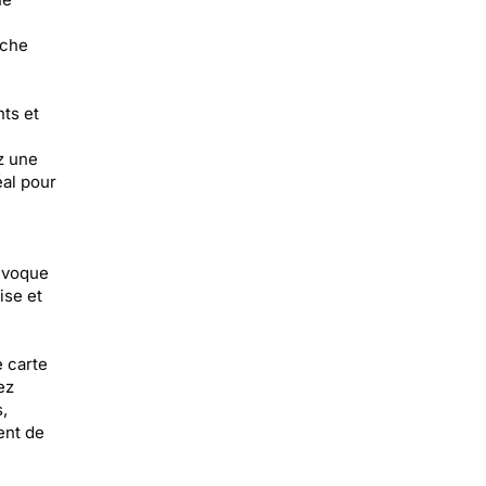
uche
nts et
z une
éal pour
 évoque
ise et
e carte
ez
,
ent de