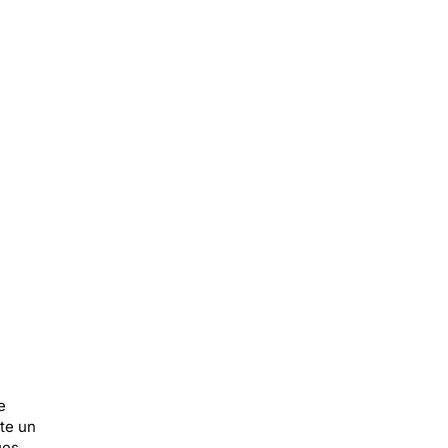
e
te un
ues