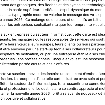
ntant des graphiques, des flèches et des symboles technolog
t sur la partie supérieure, reflétant l’esprit dynamique du mond
ue. La typographie moderne valorise le message des vœux pou
e année 2026 . Ce mélange de couleurs et de motifs en fait un
 pour les entreprises souhaitant marquer leur empreinte visuelle
e aux entreprises du secteur informatique, cette carte est idéa
igeants, les managers ou les responsables de services qui souh
ttre leurs vœux à leurs équipes, leurs clients ou leurs partenai
ut être envoyée par une start-up tech à ses collaborateurs pour
osphère de motivation, ou par une entreprise établie à ses clie
orcer les liens professionnels. Chaque envoi est une occasion
 l’attention portée aux relations d’affaires.
arte va susciter chez le destinataire un sentiment d’enthousias
risation. La réception d’une telle carte, illustrée avec soin et p
fléter le secteur de l’informatique, fera ressentir une connexio
e et professionnelle. Le destinataire se sentira apprécié et mo
tamer la nouvelle année 2026 , prêt à relever de nouveaux déf
ion positive et collaborative.