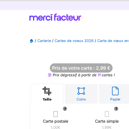
🏠
/
Carterie
/
Cartes de voeux 2026
/
Carte de vœux en
Prix de votre carte :
2,99
€
Prix dégressif à partir de
11
cartes !
Coins
Papier
Taille
Carte postale
Carte simple
1,00€
1,99€