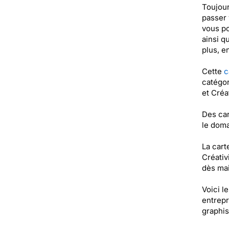
Toujour
passer 
vous po
ainsi q
plus, e
Cette
c
catégor
et Créa
Des car
le doma
La cart
Créativ
dès mai
Voici l
entrepr
graphis