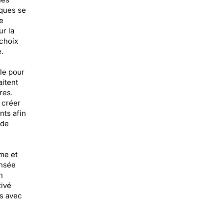
iques se
e
r la
 choix
.
le pour
aitent
res.
 créer
nts afin
 de
me et
ensée
n
tivé
is avec