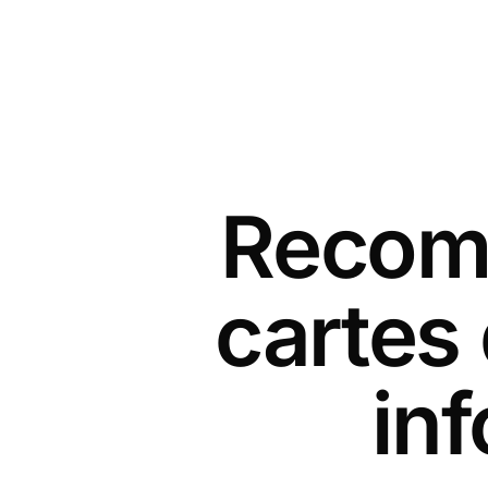
Recomm
cartes
in