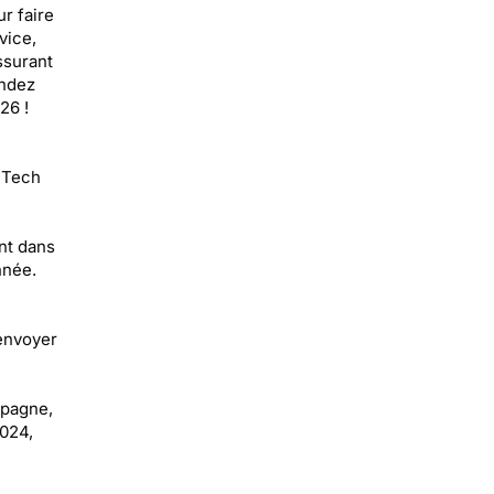
r faire
vice,
ssurant
endez
26 !
: Tech
nt dans
nnée.
'envoyer
mpagne,
2024,