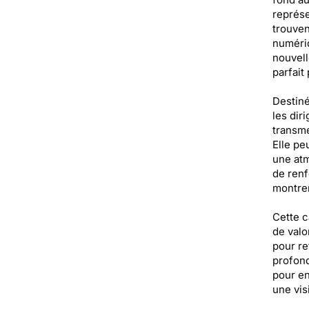
représe
trouven
numériq
nouvell
parfait
Destiné
les dir
transme
Elle pe
une atm
de renf
montrer
Cette c
de valo
pour re
profond
pour en
une vis