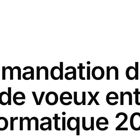
andation d
 de voeux ent
formatique 2