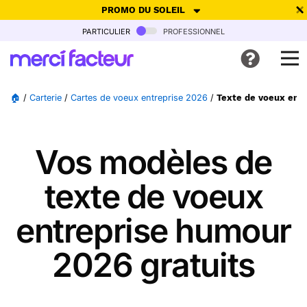
PROMO DU SOLEIL
particulier
professionnel
-30% de réduction avec le code
SUMMER26
pour envoyer des
cartes ensoleillées, jusqu'au 6 Août !
Envoyer des cartes
🏠
/
Carterie
/
Cartes de voeux entreprise 2026
/
Texte de voeux ent
Ne plus afficher
Vos modèles de
texte de voeux
entreprise humour
2026 gratuits