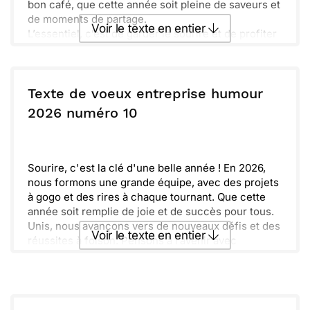
bon café, que cette année soit pleine de saveurs et
de moments de partage.
Voir le texte en entier
L’essentiel, c’est de garder le sourire et de profiter
des petites choses. Oublions les tracas pour se
concentrer sur l’amitié et la joie. Souhaitons-nous
Envoyer ce texte par La Poste
ensemble une année pétillante et pleine d’énergie.
En avant pour les belles découvertes !
Texte de voeux entreprise humour
ou :
2026 numéro 10
Copier
Recevoir par mail
Envoyer
Envoyer via Whatsapp
Sourire, c'est la clé d'une belle année ! En 2026,
nous formons une grande équipe, avec des projets
à gogo et des rires à chaque tournant. Que cette
année soit remplie de joie et de succès pour tous.
Unis, nous avançons vers de nouveaux défis et des
Voir le texte en entier
réussites à foison. Pensons à l’avenir avec
optimisme, car ensemble, nous pouvons accomplir
l'inimaginable. Alors, levons nos verres à cette
Envoyer ce texte par La Poste
aventure incroyable qui nous attend !