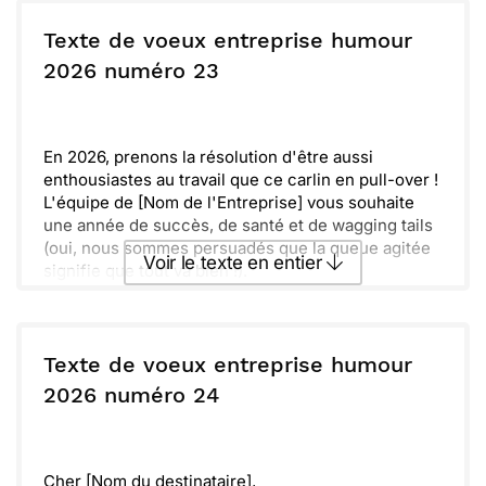
Envoyer ce texte par La Poste
essentiel !
Souviens-toi que le bonheur est souvent dans les
Texte de voeux entreprise humour
petits détails. Faisons en sorte que cette année soit
ou :
2026 numéro 23
Copier
Recevoir par mail
synonyme de complicité et de partage. Santé, joie
et succès au programme, et surtout, n'oublions pas
Envoyer
Envoyer via Whatsapp
de célébrer ensemble !
En 2026, prenons la résolution d'être aussi
enthousiastes au travail que ce carlin en pull-over !
L'équipe de [Nom de l'Entreprise] vous souhaite
une année de succès, de santé et de wagging tails
(oui, nous sommes persuadés que la queue agitée
Voir le texte en entier
signifie que tout va bien !).
Que chaque projet soit aussi réconfortant que le
tricot d'un bon pull et que la réussite vous colle à la
Envoyer ce texte par La Poste
peau... un peu comme les poils de chien sur un
costume noir.
Texte de voeux entreprise humour
Joyeuses fêtes et une paw-sitive nouvelle année
ou :
2026 numéro 24
Copier
Recevoir par mail
2026 !
Bien amicalement,
Envoyer
Envoyer via Whatsapp
[Votre Nom]
[Nom de l'Entreprise]
Cher [Nom du destinataire],