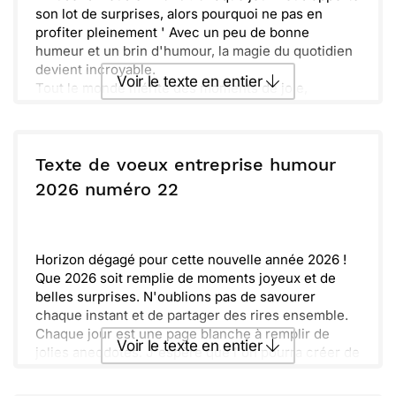
son lot de surprises, alors pourquoi ne pas en
profiter pleinement ' Avec un peu de bonne
humeur et un brin d'humour, la magie du quotidien
devient incroyable.
Voir le texte en entier
Tout le monde mérite des moments de joie,
d'amitié et de chaleur. Veillons à ce que cette
année soit remplie d'instants mémorables,
Envoyer ce texte par La Poste
entourés des personnes qui nous sont chères. Que
les rires et les bonnes ondes soient au rendez-
Texte de voeux entreprise humour
vous !
ou :
2026 numéro 22
Copier
Recevoir par mail
Envoyer
Envoyer via Whatsapp
Horizon dégagé pour cette nouvelle année 2026 !
Que 2026 soit remplie de moments joyeux et de
belles surprises. N'oublions pas de savourer
chaque instant et de partager des rires ensemble.
Chaque jour est une page blanche à remplir de
Voir le texte en entier
jolies anecdotes. J'espère que l'on pourra créer de
nouveaux souvenirs mémorables. Pense à toujours
garder ta bonne humeur et ton énergie, c'est