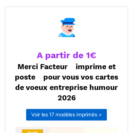
N’aie pas peur d’explorer de nouveaux horizons et
Envoyer ce texte par La Poste
de te lancer dans de nouvelles aventures. Qui sait
ce que cette année t’apportera !
ou :
Copier
Recevoir par mail
Envoyer
Envoyer via Whatsapp
A partir de 1€
Merci Facteur
imprime et
poste
pour vous vos cartes
de voeux entreprise humour
2026
Voir les 17 modèles imprimés >