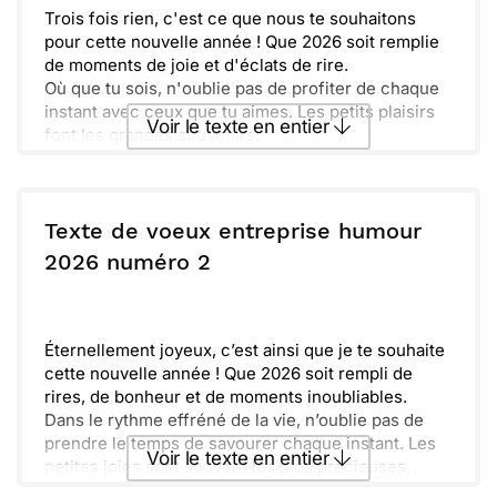
Trois fois rien, c'est ce que nous te souhaitons
pour cette nouvelle année ! Que 2026 soit remplie
de moments de joie et d'éclats de rire.
Où que tu sois, n'oublie pas de profiter de chaque
instant avec ceux que tu aimes. Les petits plaisirs
Voir le texte en entier
font les grandes souvenirs.
Nous espérons que tu garderas toujours un sourire
au coin des lèvres, même lorsque la vie te réserve
Envoyer ce texte par La Poste
des surprises.
Oublions les tracas et célébrons ensemble chaque
Texte de voeux entreprise humour
victoire. En avant vers une année pleine de
ou :
2026 numéro 2
Copier
Recevoir par mail
bonheur et de complicité !
Envoyer
Envoyer via Whatsapp
Éternellement joyeux, c’est ainsi que je te souhaite
cette nouvelle année ! Que 2026 soit rempli de
rires, de bonheur et de moments inoubliables.
Dans le rythme effréné de la vie, n’oublie pas de
prendre le temps de savourer chaque instant. Les
Voir le texte en entier
petites joies sont souvent les plus précieuses,
alors savoure-les pleinement.