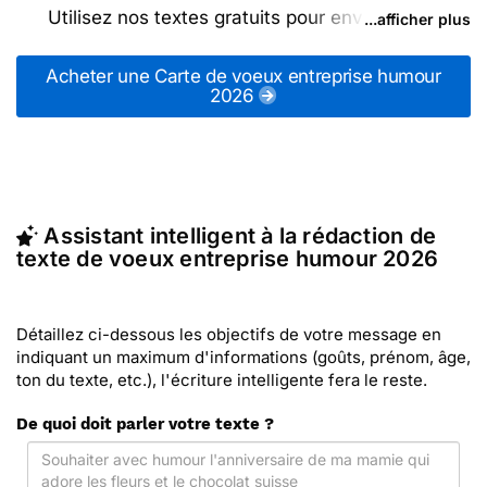
Utilisez nos textes gratuits pour envoyer des
...afficher plus
messages de voeux entreprise humour 2026 (ou
d'autres messages de la catégorie "
Cartes de
Acheter une Carte de voeux entreprise humour
voeux entreprise 2026
2026
") ou partagez ces modèles
de textes sur vos réseaux sociaux.
En quelques clics, récupérez le texte de voeux
entreprise humour 2026 qui vous convient, ou
envoyez ce texte personnalisé par La Poste avec
Merci Facteur (c'est rapide et pas cher). Merci
Assistant intelligent à la rédaction de
Facteur vous propose 17 modèles imprimés de de
texte de voeux entreprise humour 2026
voeux entreprise humour 2026 à envoyer avec le
texte de votre choix.
Détaillez ci-dessous les objectifs de votre message en
indiquant un maximum d'informations (goûts, prénom, âge,
ton du texte, etc.), l'écriture intelligente fera le reste.
De quoi doit parler votre texte ?