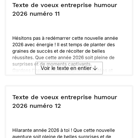
ou :
Copier
Recevoir par mail
Texte de voeux entreprise humour
2026 numéro 11
Envoyer
Envoyer via Whatsapp
Hésitons pas à redémarrer cette nouvelle année
2026 avec énergie ! Il est temps de planter des
graines de succès et de récolter de belles
réussites. Que cette année 2026 soit pleine de
surprises et de moments captivants.
Voir le texte en entier
Gardons l'optimisme, partageons nos idées et
surtout, faisons preuve de créativité. Ensemble,
tout devient possible et chaque jour est une
Envoyer ce texte par La Poste
nouvelle chance à saisir.
Texte de voeux entreprise humour
ou :
2026 numéro 12
Copier
Recevoir par mail
Envoyer
Envoyer via Whatsapp
Hilarante année 2026 à toi ! Que cette nouvelle
aventure soit pleine de belles surprises et de