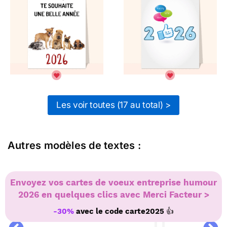
Les voir toutes (17 au total) >
Autres modèles de textes :
Envoyez vos cartes de voeux entreprise humour
2026 en quelques clics avec Merci Facteur >
e
Modèles de textes de voeux
Modèles de texte
professionnelles 2026
originales 2026
👍
-30%
avec le code
carte2025