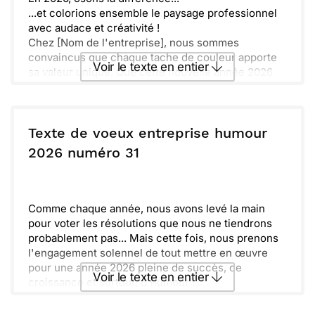
[Votre Nom]
...et colorions ensemble le paysage professionnel
[Poste]
avec audace et créativité !
[Nom de l'Entreprise]
Chez [Nom de l'entreprise], nous sommes
convaincus que chaque tache de couleur apporte
Voir le texte en entier
sa valeur unique. Que cette nouvelle année 2026
transforme nos idées les plus folles en succès
éclatants !
Envoyer ce texte par La Poste
Avec humour, énergie et originalité, nous
souhaitons à tous nos collaborateurs, clients et
Texte de voeux entreprise humour
partenaires une année haute en couleurs et riche
ou :
2026 numéro 31
Copier
Recevoir par mail
en réussites.
Heureuse année 2026 ! Faisons de notre diversité
Envoyer
Envoyer via Whatsapp
une force !
---
Comme chaque année, nous avons levé la main
Votre équipe [Nom de l'entreprise]
pour voter les résolutions que nous ne tiendrons
probablement pas... Mais cette fois, nous prenons
l'engagement solennel de tout mettre en œuvre
pour une année 2026 pleine de succès, de
Voir le texte en entier
croissance et surtout, d'humour !
Que cette nouvelle année 2026 soit l'occasion pour
nous de vous remercier pour votre confiance, et de