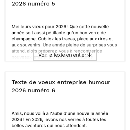
la vie.
ou :
2026 numéro 5
Copier
Recevoir par mail
Déjà hâte de vivre tous ces instants mémorables en
votre compagnie. Meilleurs vœux pour une année
Envoyer
Envoyer via Whatsapp
colorée et pleine de bonheur !
Meilleurs vœux pour 2026 ! Que cette nouvelle
année soit aussi pétillante qu'un bon verre de
champagne. Oubliez les tracas, place aux rires et
aux souvenirs. Une année pleine de surprises vous
attend, alors préparez-vous à rencontrer de
Voir le texte en entier
nouveaux amis et à vivre des aventures
inoubliables.
Dans cette période de renouveau, n'oubliez pas de
Envoyer ce texte par La Poste
chérir chaque moment. Les petits bonheurs sont
souvent les meilleurs, comme un câlin de votre
Texte de voeux entreprise humour
fidèle compagnon. Profitez-en, et que la joie vous
ou :
2026 numéro 6
Copier
Recevoir par mail
accompagne chaque jour. Dépensez votre énergie
dans ce qui vous rend heureux !
Envoyer
Envoyer via Whatsapp
Amis, nous voilà à l'aube d'une nouvelle année
2026 ! En 2026, levons nos verres à toutes les
belles aventures qui nous attendent.