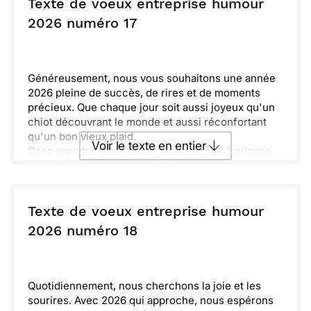
riez, jouez, et transformez vos erreurs en leçons.
Texte de voeux entreprise humour
En 2026, l'audace sera votre meilleur allié pour
ou :
2026 numéro 17
Copier
Recevoir par mail
réaliser vos rêves. En avant pour une année pleine
de surprises !
Envoyer
Envoyer via Whatsapp
Généreusement, nous vous souhaitons une année
2026 pleine de succès, de rires et de moments
précieux. Que chaque jour soit aussi joyeux qu'un
chiot découvrant le monde et aussi réconfortant
qu'un bon vieux plaid.
Voir le texte en entier
Osez prendre des risques, explorez des horizons
nouveaux et gardez toujours votre bonne humeur.
Que 2026 soit une année riche en découvertes et
Envoyer ce texte par La Poste
en partages inoubliables !
Texte de voeux entreprise humour
ou :
2026 numéro 18
Copier
Recevoir par mail
Envoyer
Envoyer via Whatsapp
Quotidiennement, nous cherchons la joie et les
sourires. Avec 2026 qui approche, nous espérons