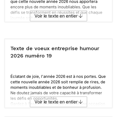
que cette nouvelle année 2026 nous apportera
encore plus de moments inoubliables. Que les
défis se transforment en réussites et que chaque
Voir le texte en entier
journée soit pleine de surprises.
Rendez-vous entre amis, éclats de rire partagés et
projets à réaliser ensemble. Un avenir à chérir nous
Envoyer ce texte par La Poste
attend, rempli de promesses et d’aventures
mémorables. Soyons prêts à accueillir cette
nouvelle année 2026 avec enthousiasme et bonne
ou :
Copier
Recevoir par mail
Texte de voeux entreprise humour
humeur. Alors, levons nos verres et célébrons tout
2026 numéro 19
ce qui s’annonce formidablement, car l’amitié est
Envoyer
Envoyer via Whatsapp
un trésor à préserver.
Éclatant de joie, l'année 2026 est à nos portes. Que
cette nouvelle année 2026 soit remplie de rires, de
moments inoubliables et de bonheur à profusion.
Ne doutez jamais de votre capacité à transformer
les défis en opportunités.
Voir le texte en entier
Gardez à l'esprit que chaque jour est une occasion
de créer des souvenirs. Embrasons ensemble cette
nouvelle aventure, avec des rêves à réaliser et des