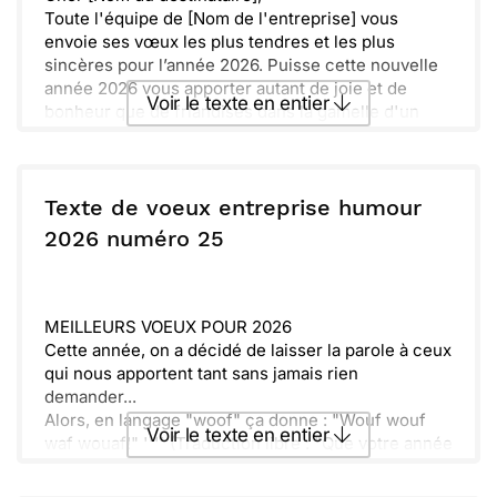
Toute l'équipe de [Nom de l'entreprise] vous
envoie ses vœux les plus tendres et les plus
sincères pour l’année 2026. Puisse cette nouvelle
année 2026 vous apporter autant de joie et de
Voir le texte en entier
bonheur que de friandises dans la gamelle d'un
chien !
Que vos projets soient aussi enthousiasmants
Envoyer ce texte par La Poste
qu'une promenade au grand air, et vos succès
aussi nombreux que les poils sur notre ami à quatre
Texte de voeux entreprise humour
pattes. N'oubliez pas de bien vous emmitoufler
ou :
2026 numéro 25
Copier
Recevoir par mail
pour affronter les défis, comme notre mascotte l’a
fait avec son joli pull !
Envoyer
Envoyer via Whatsapp
Au plaisir de partager des moments de complicité
avec vous, tout au long de cette année qui
MEILLEURS VOEUX POUR 2026
s'annonce "wouf"ement exaltante !
Cette année, on a décidé de laisser la parole à ceux
Cordialement,
qui nous apportent tant sans jamais rien
[Signature de l'entreprise]
demander...
Alors, en langage "woof" ça donne : "Wouf wouf
Voir le texte en entier
waf wouaf!" '''' (Traduction libre : "Que votre année
soit remplie de succès et que la joie soit au
rendez-vous!")