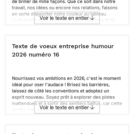
de briller de mille façons. Que ce soit dans notre
travail, nos idées ou encore nos relations, faisons
en sorte d’apporter notre couleur au tableau.
Voir le texte en entier
La diversité nous enrichit et nous rend plus forts.
Alors, laissons libre cours à notre créativité et à
notre originalité. C’est ensemble que nous
Envoyer ce texte par La Poste
construisons un avenir palette de possibilités.
Humilité nous rappellera toujours que chaque
Texte de voeux entreprise humour
opinion compte. Respectons chacune avec une
ou :
2026 numéro 16
Copier
Recevoir par mail
écoute attentive et bienveillante.
Saisissons cette nouvelle année 2026 pour
Envoyer
Envoyer via Whatsapp
célébrer nos singularités. Ensemble, faisons de
2026 une année inoubliable, pleine de rires et de
Nourrissez vos ambitions en 2026, c'est le moment
succès.
idéal pour oser l'audace ! Brisez les barrières,
laissez de côté les conventions et adoptez un
esprit nouveau. Soyez prêt à explorer des pistes
inattendues et à sortir des sentiers battus, car cette
Voir le texte en entier
année, rien ne doit vous arrêter !
Laissez-vous porter par votre créativité et
n'hésitez pas à lâcher prise. Chaque défi peut
Envoyer ce texte par La Poste
devenir une opportunité d'apprentissage, alors