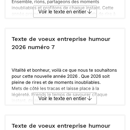
Ensemble, rions, partageons des moments
inoubliables et profitons de chaque instant. Cette
Voir le texte en entier
année promet des surprises et des éclats de rire à
chaque coin de rue.
Allez, prêt à relever tous les défis ' Embrassons
Envoyer ce texte par La Poste
cette nouvelle année 2026 avec énergie et
optimisme.
Texte de voeux entreprise humour
Gardons le cap, restons unis et célébrons chaque
ou :
2026 numéro 7
Copier
Recevoir par mail
petit bonheur qui rendra notre quotidien
exceptionnel. À la joie, à l'amitié et à de grandes
Envoyer
Envoyer via Whatsapp
réussites !
Vitalité et bonheur, voilà ce que nous te souhaitons
pour cette nouvelle année 2026 . Que 2026 soit
pleine de rires et de moments inoubliables.
Mets de côté les tracas et laisse place à la
légèreté. Prends le temps de savourer chaque
Voir le texte en entier
instant, de profiter des joies simples.
Sincèrement, nous espérons que cette année
t'apportera des surprises délicieuses et
Envoyer ce texte par La Poste
mémorables.
N'oublie pas que notre équipe est là pour toi, prête
Texte de voeux entreprise humour