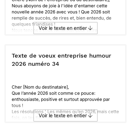
Sincèrement,
Nous aboyons de joie à l'idée d'entamer cette
[Votre nom/prénom]
nouvelle année 2026 avec vous ! Que 2026 soit
[Votre poste]
remplie de succès, de rires et, bien entendu, de
quelques friandises !
Voir le texte en entier
Nous tenons à vous remercier pour votre
confiance et votre loyauté envers notre meute.
Ensemble, faisons de cette année un parcours
Envoyer ce texte par La Poste
inoubliable, parsemé de belles victoires et de
joyeuses aventures.
Texte de voeux entreprise humour
À l'unisson, nous vous souhaitons une année aussi
ou :
2026 numéro 34
Copier
Recevoir par mail
pétillante que l'esprit d'équipe et aussi
chaleureuse qu'un accueil canin après une longue
Envoyer
Envoyer via Whatsapp
journée de travail.
bonne année 2026 et wagging réussite à tous !
Cher [Nom du destinataire],
Cordialement,
Que l’année 2026 soit comme ce pouce:
[Ton Équipe chez [Nom de ta société]]
enthousiaste, positive et surtout approuvée par
tous !
Les résolutions ' Les mêmes qu’en 2026, mais cette
Voir le texte en entier
fois, on les tient (ou pas) !
En attendant de cocher toutes les cases de nos
bonnes intentions, toute l'équipe de [Nom de votre