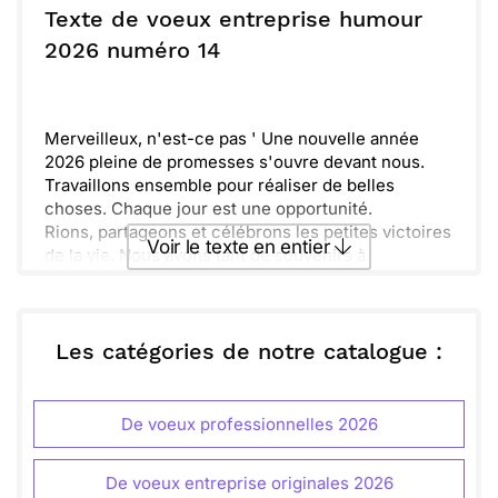
de célébrer chaque victoire, grande ou petite.
Texte de voeux entreprise humour
Rendez-vous en haut de la tour, prêts à conquérir
ou :
2026 numéro 14
Copier
Recevoir par mail
un monde rempli de possibilités !
Envoyer
Envoyer via Whatsapp
Merveilleux, n'est-ce pas ' Une nouvelle année
2026 pleine de promesses s'ouvre devant nous.
Travaillons ensemble pour réaliser de belles
choses. Chaque jour est une opportunité.
Rions, partageons et célébrons les petites victoires
Voir le texte en entier
de la vie. Nous avons tant de souvenirs à
construire.
Bonnes résolutions à tous, avec de la joie et de
Envoyer ce texte par La Poste
l'amitié. Que cette année soit la meilleure de toutes
!
Les catégories de notre catalogue :
ou :
Copier
Recevoir par mail
De voeux professionnelles 2026
Envoyer
Envoyer via Whatsapp
De voeux entreprise originales 2026