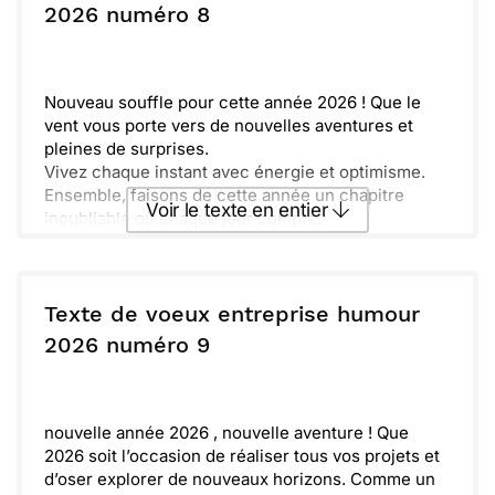
à partager ces moments de bonheur et d'amitié.
ou :
2026 numéro 8
Copier
Recevoir par mail
bonne année 2026 encore !
Envoyer
Envoyer via Whatsapp
Nouveau souffle pour cette année 2026 ! Que le
vent vous porte vers de nouvelles aventures et
pleines de surprises.
Vivez chaque instant avec énergie et optimisme.
Ensemble, faisons de cette année un chapitre
Voir le texte en entier
inoubliable où chaque jour compte.
Amis, famille et collègues de cœur, soyons soudés
pour relever tous les défis qui s'offrent à nous. À
Envoyer ce texte par La Poste
très bientôt !
Texte de voeux entreprise humour
ou :
2026 numéro 9
Copier
Recevoir par mail
Envoyer
Envoyer via Whatsapp
nouvelle année 2026 , nouvelle aventure ! Que
2026 soit l’occasion de réaliser tous vos projets et
d’oser explorer de nouveaux horizons. Comme un