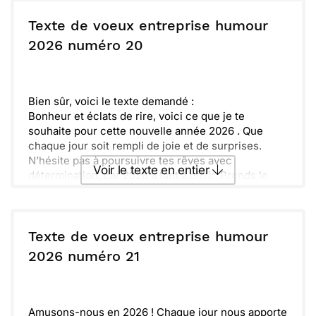
Envoyer ce texte par La Poste
amis à chérir. En avant pour une année pétillante et
pleine de surprises !
Texte de voeux entreprise humour
ou :
2026 numéro 20
Copier
Recevoir par mail
Envoyer
Envoyer via Whatsapp
Bien sûr, voici le texte demandé :
Bonheur et éclats de rire, voici ce que je te
souhaite pour cette nouvelle année 2026 . Que
chaque jour soit rempli de joie et de surprises.
N’hésite pas à poursuivre tes rêves avec
Voir le texte en entier
détermination, car 2026 a tant à offrir. Prends le
temps de savourer chaque petit moment.
Des aventures amusantes t’attendent, alors
Envoyer ce texte par La Poste
prépare-toi à en profiter à fond. Ne laisse rien te
freiner dans ta quête de bonheur.
Texte de voeux entreprise humour
Démarrons cette année avec enthousiasme et
ou :
2026 numéro 21
Copier
Recevoir par mail
énergie. Que l’amitié et l’amour soient toujours au
rendez-vous !
Envoyer
Envoyer via Whatsapp
Amusons-nous en 2026 ! Chaque jour nous apporte