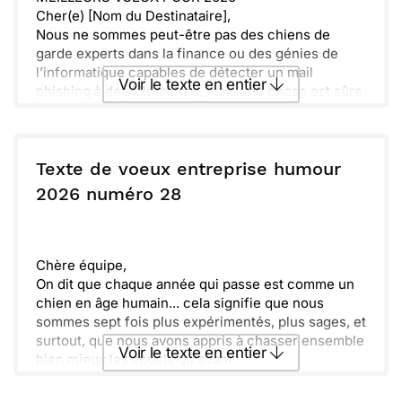
Cher(e) [Nom du Destinataire],
Nous ne sommes peut-être pas des chiens de
garde experts dans la finance ou des génies de
l’informatique capables de détecter un mail
Voir le texte en entier
phishing à des kilomètres, mais une chose est sûre
: nos meilleurs vœux pour la nouvelle année 2026
sont sincères et chaleureux !
Envoyer ce texte par La Poste
Que 2026 vous apporte des projets exaltants, des
succès éclatants et des sourires aussi grands que
Texte de voeux entreprise humour
ceux que l'on a en voyant un carlin en pull d'hiver.
ou :
2026 numéro 28
Copier
Recevoir par mail
Au plaisir de continuer à grandir ensemble dans la
bonne humeur... et d’éviter les bugs informatiques !
Envoyer
Envoyer via Whatsapp
Joyeuses fêtes et heureuse année nouvelle !
Sincèrement,
Chère équipe,
[Nom de l'Expéditeur]
On dit que chaque année qui passe est comme un
[Poste]
chien en âge humain... cela signifie que nous
[Nom de l'Entreprise]
sommes sept fois plus expérimentés, plus sages, et
surtout, que nous avons appris à chasser ensemble
Voir le texte en entier
bien mieux les soucis qu'avant !
Pour 2026, oublions les truffes écrasées et les
queues ébouriffées de l'année écoulée. Dressons