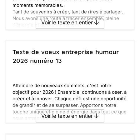
moments mémorables.
Tant de souvenirs à créer, tant de rires à partager.
Nous avons une route à tracer ensemble, pleine
Voir le texte en entier
d’énergie et de bonne humeur.
Rappelle-toi de prendre le temps de profiter de
chaque instant. Les petits plaisirs font les grandes
Envoyer ce texte par La Poste
joies !
Nous serons là, sur le chemin, à profiter de la vie.
Texte de voeux entreprise humour
Très hâte de vivre tout cela avec toi et de fêter
ou :
2026 numéro 13
Copier
Recevoir par mail
chaque étape.
Envoyer
Envoyer via Whatsapp
Atteindre de nouveaux sommets, c'est notre
objectif pour 2026 ! Ensemble, continuons à oser, à
créer et à innover. Chaque défi est une opportunité
de grandir et de se surpasser. Apportons notre
touche unique et pleine d'énergie dans tout ce que
Voir le texte en entier
nous entreprenons.
L'année qui arrive promet d'être pleine de
surprises. Développons ensemble nos projets et
Envoyer ce texte par La Poste
nos idées. N'oublions jamais de garder le sourire et