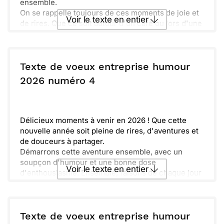
ensemble.
On se rappelle toujours de ces moments de joie et
Voir le texte en entier
de rires. Que ce soit autour d'un café ou lors d'une
balade, chaque instant compte.
N'oublions pas que même les petites choses
Envoyer ce texte par La Poste
peuvent faire une grande différence. Alors, soyons
attentifs et profitons de chaque jour.
Texte de voeux entreprise humour
Ensemble, continuons à créer des souvenirs
ou :
2026 numéro 4
Copier
Recevoir par mail
mémorables. Meilleurs vœux pour une année
pétillante et chaleureuse !
Envoyer
Envoyer via Whatsapp
Délicieux moments à venir en 2026 ! Que cette
nouvelle année soit pleine de rires, d'aventures et
de douceurs à partager.
Démarrons cette aventure ensemble, avec un
soupçon d'humour et une bonne dose
Voir le texte en entier
d'enthousiasme. Ensemble, faisons de chaque jour
une fête.
Dites adieu aux soucis de l'année passée et
Envoyer ce texte par La Poste
accueillez les nouvelles opportunités. Que chaque
instant soit une occasion de sourire et de célébrer
Texte de voeux entreprise humour