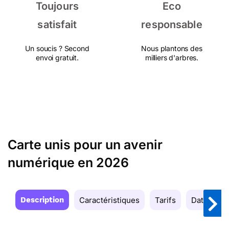
Toujours
Eco
satisfait
responsable
Un soucis ? Second
Nous plantons des
envoi gratuit.
milliers d'arbres.
Carte unis pour un avenir
numérique en 2026
Description
Caractéristiques
Tarifs
Date de la