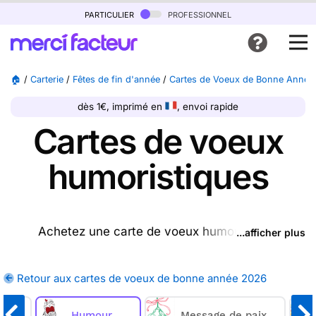
particulier
professionnel
🏠
/
Carterie
/
Fêtes de fin d'année
/
Cartes de Voeux de Bonne Année
dès 1€, imprimé en
, envoi rapide
Cartes de voeux
humoristiques
Achetez une carte de voeux humour 2026
...afficher plus
ptrésente sur cette page (ou une autre carte parmi
les
cartes de voeux de bonne année 2026
Retour aux cartes de voeux de bonne année 2026
disponibles), nous l'imprimons et nous la postons
pour vous. Offrez à vos proches un peu de rire en
es
Humour
Message de paix