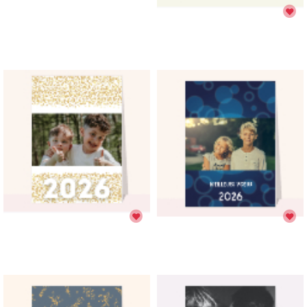
Nous imprimons & postons votre carte;
✉️
Elle arrive chez vous ou chez vos destinataires.
📬
Réduire