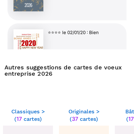
⭐⭐⭐⭐ le 02/01/20 : Bien
Autres suggestions de cartes de voeux
entreprise 2026
⭐⭐⭐⭐ le 14/01/19 : je suis
satisfait..
Classiques >
Originales >
Bât
(
17
cartes)
(
37
cartes)
(
17