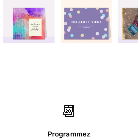
⭐⭐⭐⭐ le 08/10/12 : La partie sombre est un
peu sombre mais l'ensemble très
équilibré et de grande simplicité
⭐⭐⭐⭐ le 01/06/12 : J'ai acheté cette carte
de voeux car elle est simple et rouge.
J'aime le rouge.
📆
Programmez