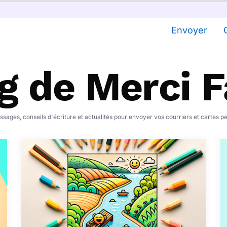
Envoyer
g de Merci 
sages, conseils d'écriture et actualités pour envoyer vos courriers et cartes p