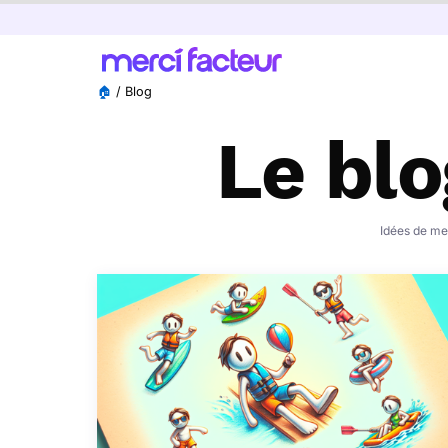
🏠
/
Blog
Le blo
Idées de mes