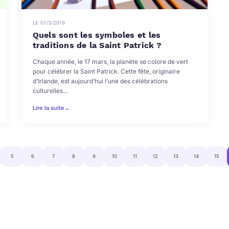
LE 07/3/2019
Quels sont les symboles et les
traditions de la Saint Patrick ?
Chaque année, le 17 mars, la planète se colore de vert
pour célébrer la Saint Patrick. Cette fête, originaire
d’Irlande, est aujourd’hui l’une des célébrations
culturelles…
Lire la suite
→
5
6
7
8
9
10
11
12
13
14
15