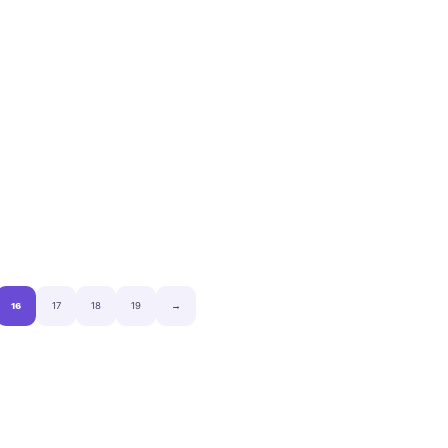
16
17
18
19
→