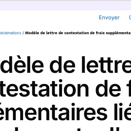
Envoyer
réclamations
/
Modèle de lettre de contestation de frais supplémentai
èle de lettr
estation de 
mentaires li