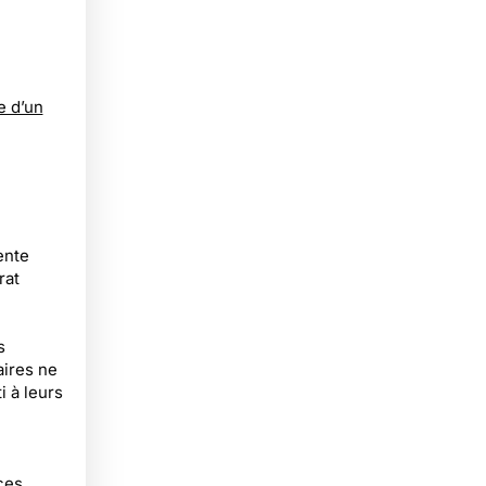
e d’un
ente
rat
s
aires ne
i à leurs
ces