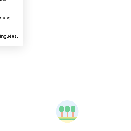
r une
tinguées.