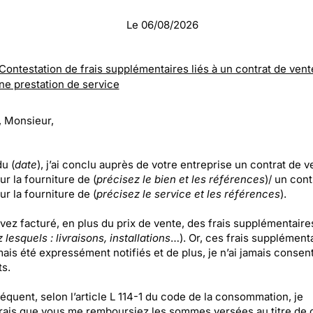
Le
06/08/2026
Contestation de frais supplémentaires liés à un contrat de vent
une prestation de service
 Monsieur,
u (
date
), j’ai conclu auprès de votre entreprise un contrat de v
ur la fourniture de (
précisez le bien et les références
)/ un cont
ur la fourniture de (
précisez le service et les références
).
vez facturé, en plus du prix de vente, des frais supplémentaire
 lesquels : livraisons, installations
…). Or, ces frais supplément
ais été expressément notifiés et de plus, je n’ai jamais consent
s.
équent, selon l’article L 114-1 du code de la consommation, je
rais que vous me remboursiez les sommes versées au titre de 