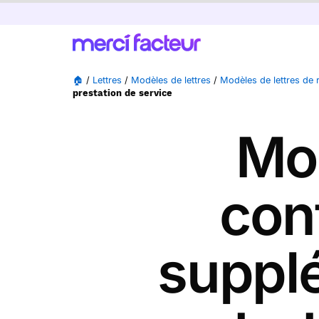
🏠
/
Lettres
/
Modèles de lettres
/
Modèles de lettres de 
prestation de service
Mod
cont
supplé