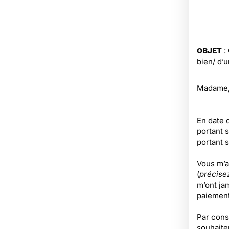
:
OBJET
bien/ d’
Madame,
En date d
portant s
portant s
Vous m’a
(
précisez
m’ont jam
paiement
Par cons
souhaite