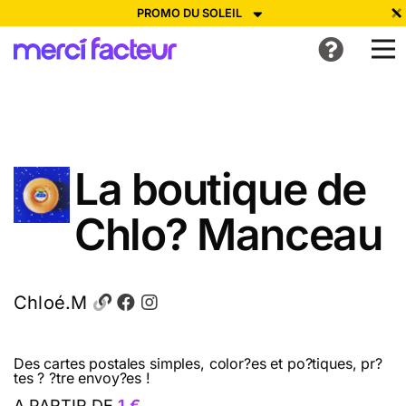
PROMO DU SOLEIL
-30% de réduction avec le code
SUMMER26
pour envoyer des
cartes ensoleillées, jusqu'au 6 Août !
Envoyer des cartes
Ne plus afficher
La boutique de
Chlo? Manceau
Chloé.M
Des cartes postales simples, color?es et po?tiques, pr?
tes ? ?tre envoy?es !
A PARTIR DE
1 €