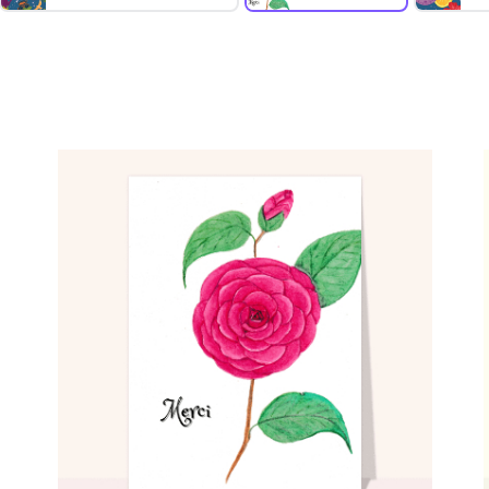
Comment ça marche :
Choisissez une carte remerciement;
✅
Personnalisez votre carte;
🎨
Payez votre commande;
💳
Nous imprimons & postons votre carte;
✉️
Elle arrive chez vous ou chez vos destinataires.
📬
Réduire