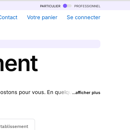
particulier
professionnel
Contact
Votre panier
Se connecter
ment
ostons pour vous. En quelques clics,
...afficher plus
 et nous les envoyons chez vous ou
.
 dégressif dès 11 cartes)
tablissement