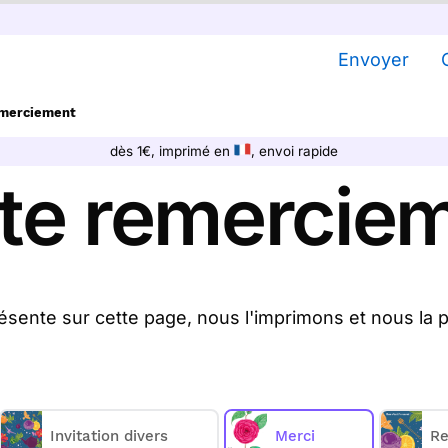
Envoyer
emerciement
dès 1€, imprimé en
, envoi rapide
te remercie
sente sur cette page, nous l'imprimons et nous la p
emerciement sur Merci Facteur, nous les imprimons
directement chez vos destinataires.
s propose
80
cartes remerciement à partir de 1€
(prix
Invitation divers
Merci
Re