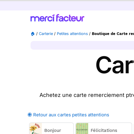
🏠
/
Carterie
/
Petites attentions
/
Boutique de Carte r
Car
Achetez une carte remerciement ptré
achetez une ou plusieurs cartes r
Retour aux cartes petites attentions
Merci Facteur vou
Bonjour
Félicitations