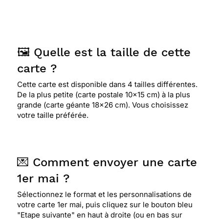
il y a beaucoup de choix. Vraiment très bon
service de la poste, je l'ai découvert suite à une
immobilisation forcée et depuis je continu à
l'utiliser.
🖼️ Quelle est la taille de cette
carte ?
⭐⭐⭐⭐⭐ Le 30/04/2019 : Tres originale
Cette carte est disponible dans 4 tailles différentes.
De la plus petite (carte postale 10x15 cm) à la plus
⭐⭐⭐⭐⭐ Le 25/04/2019 : Super original
grande (carte géante 18x26 cm). Vous choisissez
votre taille préférée.
💌 Comment envoyer une carte
1er mai ?
Sélectionnez le format et les personnalisations de
votre carte 1er mai, puis cliquez sur le bouton bleu
"Etape suivante" en haut à droite (ou en bas sur