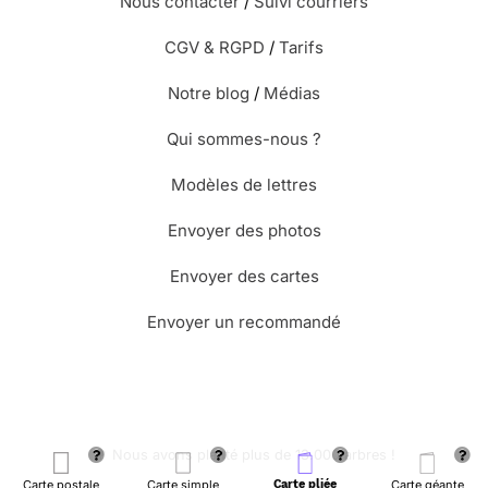
Nous contacter
/
Suivi courriers
CGV & RGPD
/
Tarifs
Notre blog
/
Médias
Qui sommes-nous ?
Modèles de lettres
Envoyer des photos
Envoyer des cartes
Envoyer un recommandé
🌳 Nous avons planté plus de 13.000 arbres !
Carte postale
Carte simple
Carte pliée
Carte géante