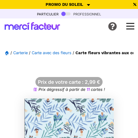
PROMO DU SOLEIL
particulier
professionnel
-30% de réduction avec le code
SUMMER26
pour envoyer des
cartes ensoleillées, jusqu'au 6 Août !
Envoyer des cartes
🏠
/
Carterie
/
Carte avec des fleurs
/
Carte fleurs vibrantes aux cou
Ne plus afficher
Prix de votre carte :
2,99
€
Prix dégressif à partir de
11
cartes !