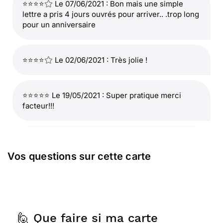
⭐⭐⭐⭐
Le 07/06/2021 : Bon mais une simple
lettre a pris 4 jours ouvrés pour arriver.. .trop long
pour un anniversaire
⭐⭐⭐⭐
Le 02/06/2021 : Très jolie !
⭐⭐⭐⭐⭐ Le 19/05/2021 : Super pratique merci
facteur!!!
⭐⭐⭐⭐⭐ Le 18/03/2021 : C'est un service efficace
et précieux qui m'a toujours satisfaite. J'y ai
Vos questions sur cette carte
souvent recours d'autant plus que je suis
éloignée d'un bureau de poste. Je recommande
ce service à toutes mes connaissances!
🙋 Que faire si ma carte