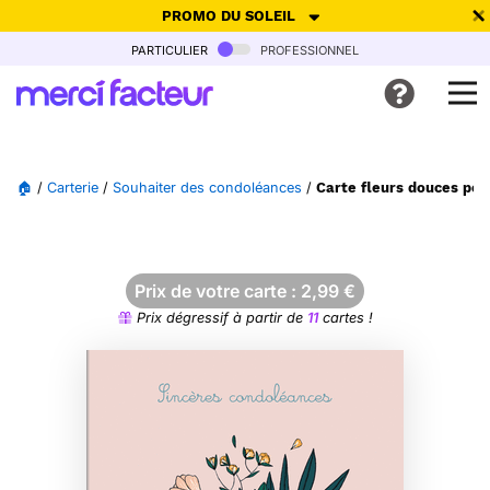
PROMO DU SOLEIL
particulier
professionnel
-30% de réduction avec le code
SUMMER26
pour envoyer des
cartes ensoleillées, jusqu'au 6 Août !
Envoyer des cartes
🏠
/
Carterie
/
Souhaiter des condoléances
/
Carte fleurs douces pou
Ne plus afficher
Prix de votre carte :
2,99
€
Prix dégressif à partir de
11
cartes !