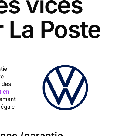
es vices
 La Poste
tie
te
e des
t en
dement
légale
ance (garantie