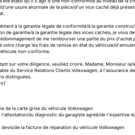
 a été établi qu'il s'agit d'une non-conformité au niveau de la c
d'une usure anormale de la pièce/d'un vice caché déjà présent
t.
ment à la garantie légale de conformité/à la garantie construc
ion de garantie/à la garantie légale des vices cachés, je vous 
 dédommagement de me rembourser une partie du prix d'achat 
à votre charge les frais de remise en état du véhicule/d'annuler
éhicule non-conforme.
ant sur votre diligence, veuillez croire, Madame, Monsieur la/l
ble du Service Relations Clients Volkswagen, à l'assurance d
ns distinguées.
re]
pie de la carte grise du véhicule Volkswagen
l'attestation/du diagnostic du garagiste agréé/de l'expertise d
 devis/de la facture de réparation du véhicule Volkswagen