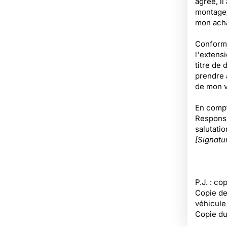
agréé, il
montage/
mon acha
Conformé
l'extens
titre de
prendre 
de mon v
En compt
Responsa
salutatio
[Signatu
P.J. : co
Copie de 
véhicule
Copie du