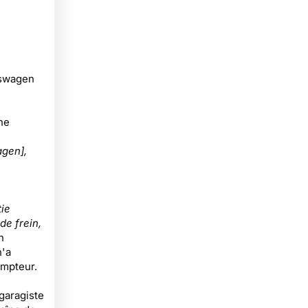
kswagen
ne
agen],
tie
de frein,
n
n'a
mpteur.
 garagiste