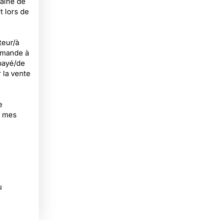
haîne de
 lors de
teur/à
demande à
payé/de
 la vente
e
e mes
u