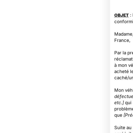
:
OBJET
conformi
Madame, 
France,
Par la p
réclamati
à mon v
acheté l
caché/un
Mon véhi
défectueu
etc.]
qui
problème 
que
[Pré
Suite au 