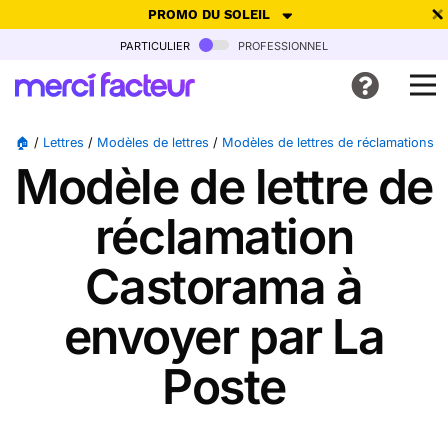
PROMO DU SOLEIL
particulier
professionnel
-30% de réduction avec le code
SUMMER26
pour envoyer des
cartes ensoleillées, jusqu'au 6 Août !
Envoyer des cartes
🏠
/
Lettres
/
Modèles de lettres
/
Modèles de lettres de réclamations
/
Modèle de lettre de
Ne plus afficher
réclamation
Castorama à
envoyer par La
Poste