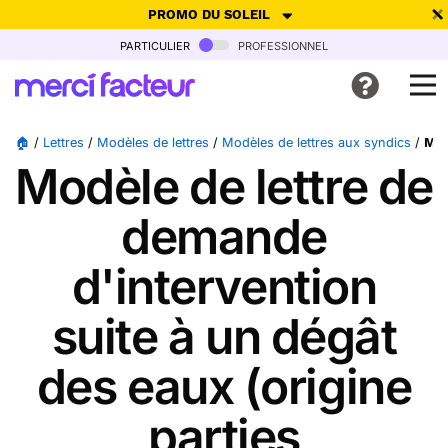
PROMO DU SOLEIL
particulier
professionnel
-30% de réduction avec le code
SUMMER26
pour envoyer des
cartes ensoleillées, jusqu'au 6 Août !
Envoyer des cartes
🏠
/
Lettres
/
Modèles de lettres
/
Modèles de lettres aux syndics
/
Mod
Modèle de lettre de
Ne plus afficher
demande
d'intervention
suite à un dégât
des eaux (origine
parties