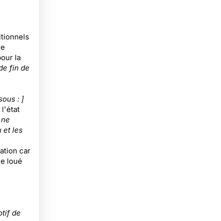
itionnels
re
pour la
de fin de
ous : ]
l'état
 ne
 et les
ation car
le loué
tif de