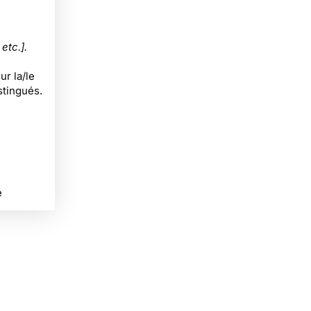
etc.].
r la/le
stingués.
ué