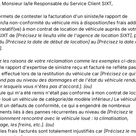
Monsieur la/le Responsable du Service Client SIXT,
rmets de contester la facturation d'un siniste/le rapport de
on/la non-conformité du véhicule mis à disposition/les frais add
relatif(ve) à mon contrat de location de véhicule auprès de vot
SIXT de
[Précisez le lieu/la ville de l'agence de location SIXT]
, 
 du
[Précisez la date de début de location]
au
[Précisez la date 
]
.
z les raisons de votre réclamation comme les exemples ci-dess
 le rapport d'expertise de sinistre reçu et facturé ne reflète pas 
 effectué lors de la restitution du véhicule car
[Précisez ce qui
nd pas au niveau des dommages et de l'état du véhicule rendu
r lesquels vous n'êtes pas d'accord.]. (ou)
ule qui m'a été remis n'était pas conforme à mon contrat de loc
é loué un véhicule de catégorie/de modèle inférieur./ Le véhicu
it un défauts de conformité, ce qui a engendré de nombreux
ents liés à des pannes récurrentes au niveau de
[Précisez le
ionnment rencontré avec le véhicule loué : la climatisation,
ge, les freins, etc.]. (ou)
 les frais facturés sont totalement injustifiés car
[Précisez le mo