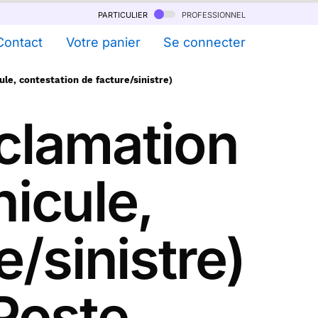
particulier
professionnel
Contact
Votre panier
Se connecter
ule, contestation de facture/sinistre)
éclamation
hicule,
/sinistre)
Poste