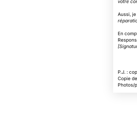
votre con
Aussi, je
réparati
En compt
Responsa
[Signatu
P.J. : co
Copie de
Photos/p