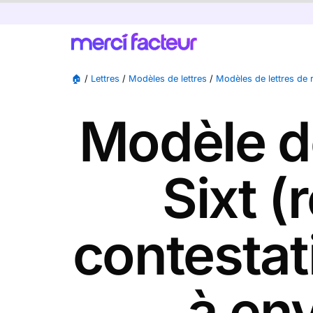
🏠
/
Lettres
/
Modèles de lettres
/
Modèles de lettres de 
Modèle de
Sixt (
contestat
à en