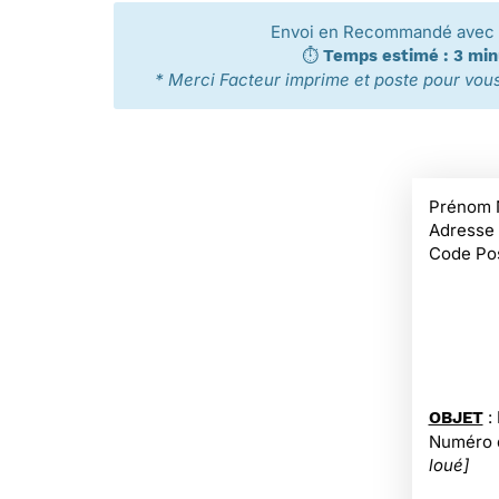
Envoi en Recommandé avec 
⏱️
Temps estimé : 3 mi
* Merci Facteur imprime et poste pour vous 
Prénom 
Adresse
Code Pos
:
OBJET
Numéro d
loué]