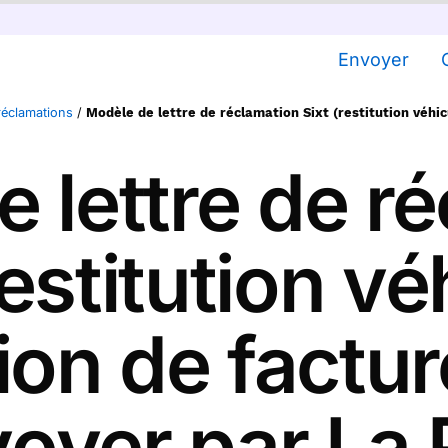
Envoyer
réclamations
/
Modèle de lettre de réclamation Sixt (restitution véhic
 lettre de r
restitution vé
ion de facture
voyer par La 