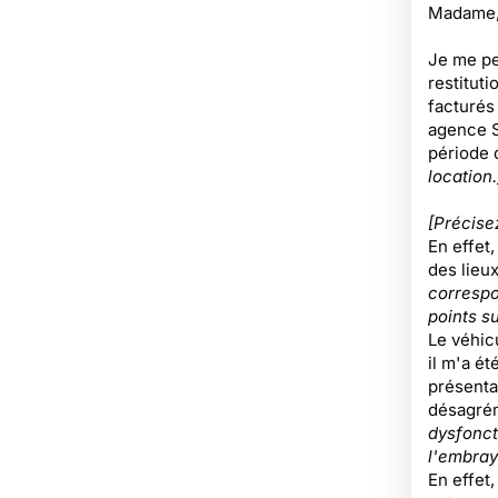
Madame, 
Je me pe
restituti
facturés 
agence 
période
location.
[Précise
En effet,
des lieux
correspo
points su
Le véhic
il m'a ét
présenta
désagrém
dysfonct
l'embraya
En effet,