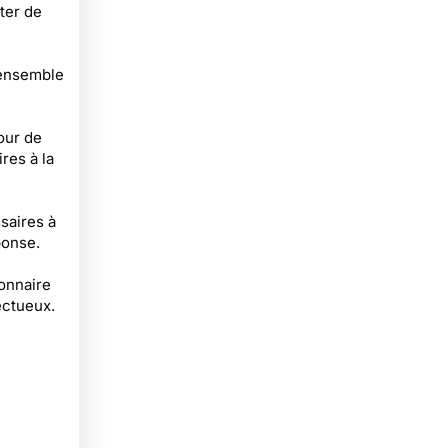
êter de
 ensemble
our de
res à la
saires à
ponse.
ionnaire
ectueux.