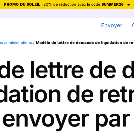
PROMO DU SOLEIL
-30% de réduction avec le code
SUMMER26
ction avec le code
SUMMER26
pour envoyer des cartes ensoleillées, jus
Envoyer
Envoyer des cartes
es administrations
/
Modèle de lettre de demande de liquidation de ret
Ne plus afficher
de lettre de
dation de retr
 envoyer par