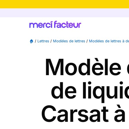
-30% de rédu
🏠
/
Lettres
/
Modèles de lettres
/
Modèles de lettres à d
Modèle 
de liqui
Carsat à