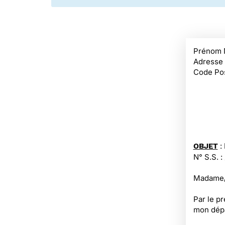
Prénom 
Adresse
Code Pos
:
OBJET
N° S.S. :
Madame/M
Par le p
mon dépa