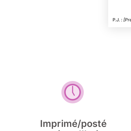
P.J. :
[Pré
Imprimé/posté