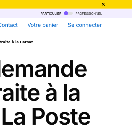
particulier
professionnel
qu'au 6 Août !
Contact
Votre panier
Se connecter
raite à la Carsat
 demande
aite à la
 La Poste