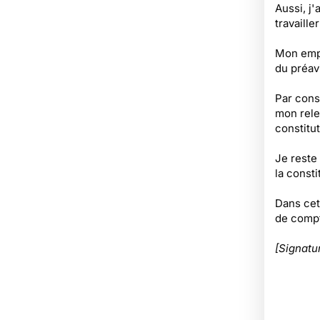
Aussi, j'
travaille
Mon empl
du préavi
Par cons
mon relev
constitu
Je reste
la const
Dans cet
de compt
[Signatu