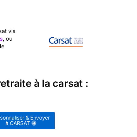
sat via
s
, ou
de
e
traite à la carsat :
sonnaliser & Envoyer
à CARSAT