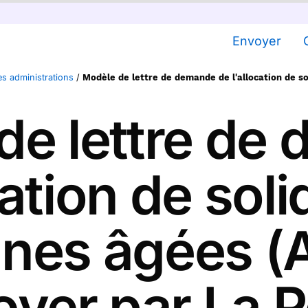
Envoyer
es administrations
/
Modèle de lettre de demande de l'allocation de s
de lettre de
cation de soli
nes âgées (
yer par La 