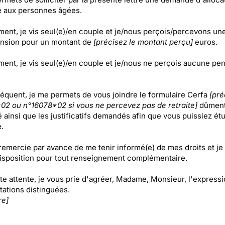
té aux personnes âgées.
ment, je vis seul(e)/en couple et je/nous perçois/percevons une
ension pour un montant de
[précisez le montant perçu]
euros.
ment, je vis seul(e)/en couple et je/nous ne perçois aucune pe
équent, je me permets de vous joindre le formulaire Cerfa
[pré
02 ou n°16078*02 si vous ne percevez pas de retraite]
dûmen
 ainsi que les justificatifs demandés afin que vous puissiez ét
.
remercie par avance de me tenir informé(e) de mes droits et je
disposition pour tout renseignement complémentaire.
te attente, je vous prie d'agréer, Madame, Monsieur, l'express
tations distinguées.
re]