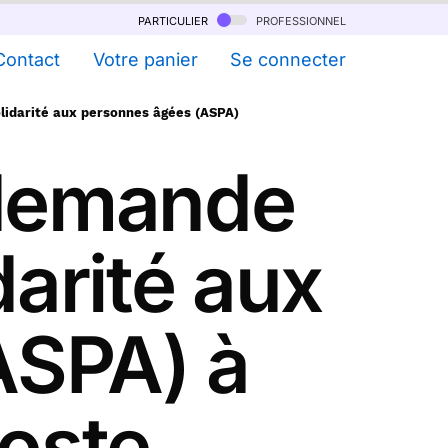
particulier
professionnel
Contact
Votre panier
Se connecter
olidarité aux personnes âgées (ASPA)
 demande
darité aux
ASPA) à
Poste