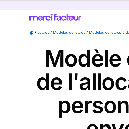
🏠
/
Lettres
/
Modèles de lettres
/
Modèles de lettres à d
Modèle 
de l'allo
person
envo