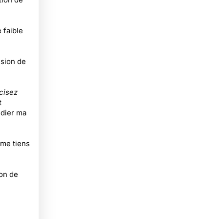
 faible
nsion de
cisez
t
udier ma
 me tiens
ion de