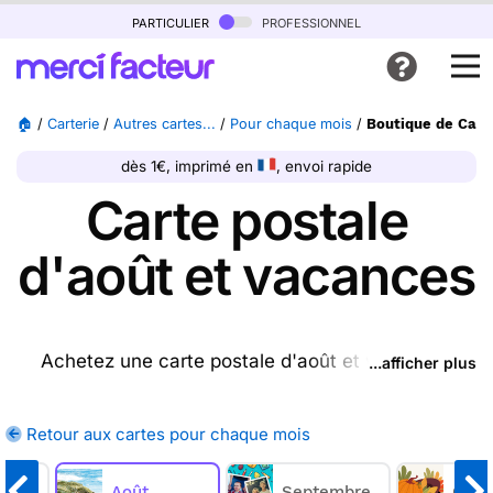
particulier
professionnel
🏠
/
Carterie
/
Autres cartes...
/
Pour chaque mois
/
Boutique de Cart
dès 1€, imprimé en
, envoi rapide
Carte postale
d'août et vacances
Achetez une carte postale d'août et vacances
...afficher plus
ptrésente sur cette page, nous l'imprimons et nous
la postons pour vous. En quelques clics, achetez
Retour aux cartes pour chaque mois
une ou plusieurs cartes postales d'août et
vacances sur Merci Facteur, nous les imprimons et
Août
Septembre
Octo