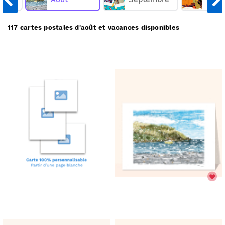
nous les envoyons chez vous ou directement chez
vos destinataires.
117 cartes postales d'août et vacances disponibles
Merci Facteur vous propose
117
cartes postales
d'août et vacances à partir de 1€
(prix dégressif dès 11
.
cartes)
Comment ça marche :
Choisissez une carte postale d'août et vacances;
✅
Personnalisez votre carte;
🎨
Payez votre commande;
💳
Nous imprimons & postons votre carte;
✉️
Elle arrive chez vous ou chez vos destinataires.
📬
Réduire