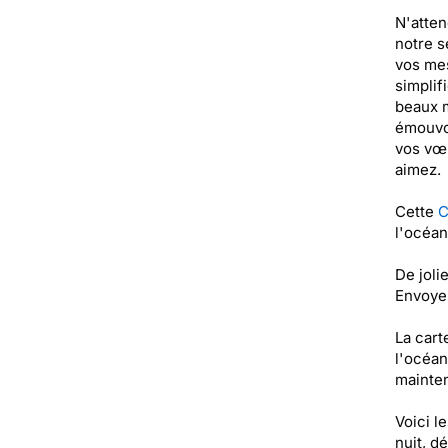
N'atten
notre s
vos mes
simplif
beaux m
émouvoi
vos vœu
aimez.
Cette
C
l'océan
De joli
Envoyez
La cart
l'océan
mainten
Voici l
nuit, d