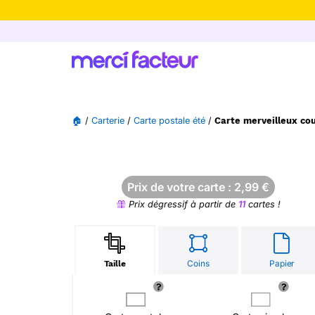
-30% de rédu
🏠
/
Carterie
/
Carte postale été
/
Carte merveilleux cou
Prix de votre carte :
2,99
€
Prix dégressif à partir de
11
cartes !
Coins
Papier
Taille