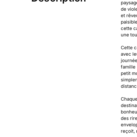
paysage
de viol
et rêve
paisibl
cette c
une tou
Cette c
avec le
journée
famille
petit m
simplem
distanc
Chaque 
destina
bonheur
des rir
envelop
reçoit,