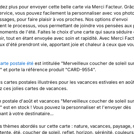
dez plus pour envoyer cette belle carte via Merci Facteur. Grâ
ervice, vous pouvez facilement la personnaliser avec vos photo
sages, pour faire plaisir à vos proches. Nos options d'envoi
ient le processus, vous permettant de joindre vos pensées aux 
oments de l'été. Faites le choix d'une carte qui saura séduire 
r, tout en étant envoyée avec soin et rapidité. Avec Merci Fact
x d'été prendront vie, apportant joie et chaleur à ceux que vo
arte postale été
est intitulée "Merveilleux coucher de soleil su
" et porte la référence produit "CARD-9554".
es cartes postales illustrées pour les vacances estivales en août
 ces jolies cartes de vacances.
e postale d'août et vacances "Merveilleux coucher de soleil su
" est en stock ! Vous pouvez la personnaliser et l'envoyer dès
ant à votre destinataire...
es thèmes abordés sur cette carte : nature, vacances, paysage, 
étente, été, coucher de soleil, reflet, horizon, sérénité, couleurs