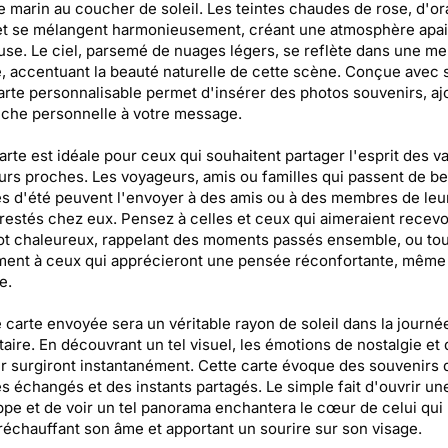
 marin au coucher de soleil. Les teintes chaudes de rose, d'or
et se mélangent harmonieusement, créant une atmosphère apa
use. Le ciel, parsemé de nuages légers, se reflète dans une me
e, accentuant la beauté naturelle de cette scène. Conçue avec s
arte personnalisable permet d'insérer des photos souvenirs, aj
che personnelle à votre message.
arte est idéale pour ceux qui souhaitent partager l'esprit des 
urs proches. Les voyageurs, amis ou familles qui passent de be
s d'été peuvent l'envoyer à des amis ou à des membres de leu
 restés chez eux. Pensez à celles et ceux qui aimeraient recevo
ot chaleureux, rappelant des moments passés ensemble, ou tou
ent à ceux qui apprécieront une pensée réconfortante, même
e.
carte envoyée sera un véritable rayon de soleil dans la journé
taire. En découvrant un tel visuel, les émotions de nostalgie et 
 surgiront instantanément. Cette carte évoque des souvenirs d
es échangés et des instants partagés. Le simple fait d'ouvrir un
pe et de voir un tel panorama enchantera le cœur de celui qui 
 réchauffant son âme et apportant un sourire sur son visage.