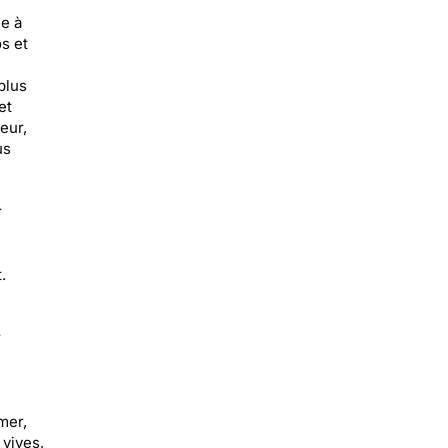
ce à
s et
plus
et
eur,
us
r
.
r
mer,
 vives,