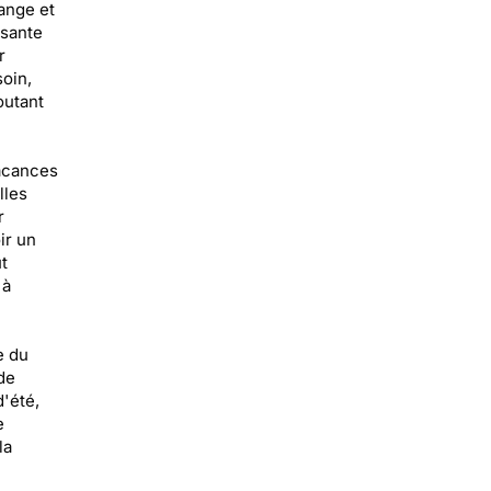
ange et
isante
r
oin,
outant
vacances
lles
r
ir un
t
 à
e du
de
'été,
e
la