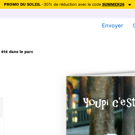
PROMO DU SOLEIL
-30% de réduction avec le code
SUMMER26
ction avec le code
SUMMER26
pour envoyer des cartes ensoleillées, jus
Envoyer
Envoyer des cartes
Ne plus afficher
 été dans le parc