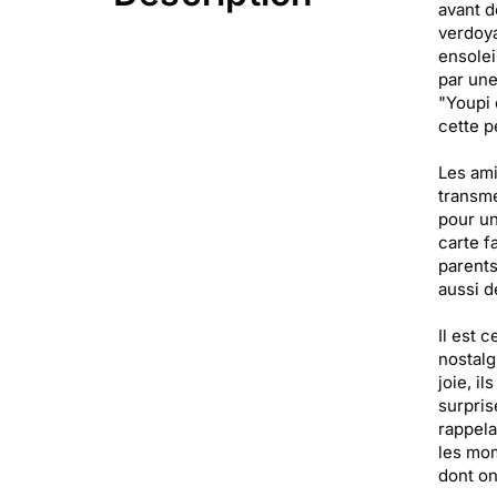
avant d
verdoya
ensolei
par une
"Youpi 
cette p
Les ami
transme
pour un
carte f
parents
aussi d
Il est 
nostalg
joie, i
surpris
rappela
les mom
dont on