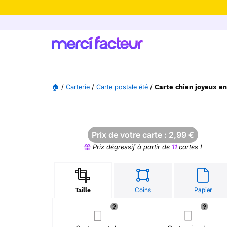
-30% de rédu
🏠
/
Carterie
/
Carte postale été
/
Carte chien joyeux en
Prix de votre carte :
2,99
€
Prix dégressif à partir de
11
cartes !
Coins
Papier
Taille