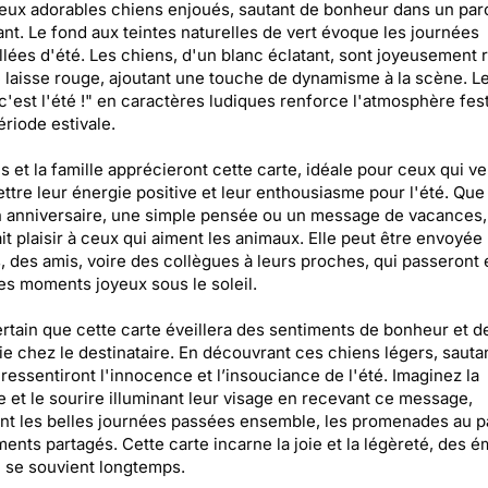
eux adorables chiens enjoués, sautant de bonheur dans un par
nt. Le fond aux teintes naturelles de vert évoque les journées
llées d'été. Les chiens, d'un blanc éclatant, sont joyeusement r
 laisse rouge, ajoutant une touche de dynamisme à la scène. Le
c'est l'été !" en caractères ludiques renforce l'atmosphère fes
ériode estivale.
s et la famille apprécieront cette carte, idéale pour ceux qui ve
ttre leur énergie positive et leur enthousiasme pour l'été. Que 
 anniversaire, une simple pensée ou un message de vacances,
ait plaisir à ceux qui aiment les animaux. Elle peut être envoyée
, des amis, voire des collègues à leurs proches, qui passeront
es moments joyeux sous le soleil.
certain que cette carte éveillera des sentiments de bonheur et d
ie chez le destinataire. En découvrant ces chiens légers, sauta
ls ressentiront l'innocence et l’insouciance de l'été. Imaginez la
e et le sourire illuminant leur visage en recevant ce message,
nt les belles journées passées ensemble, les promenades au p
ents partagés. Cette carte incarne la joie et la légèreté, des 
 se souvient longtemps.