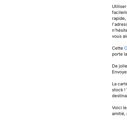
Utilise
facilem
rapide,
l'adres
n’hésit
vous ai
Cette
C
porte l
De joli
Envoyez
La cart
stock !
destinat
Voici l
amitié, 