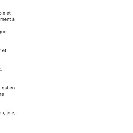
le et
ement à
 que
 et
.
 est en
re
u, joie,