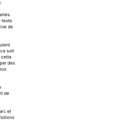
c
eliés
 texte
tive de
ulent
ce soit
 cette
 par des
 eux
e
nt de
arc et
émotions