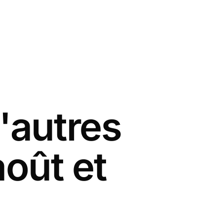
'autres
août et