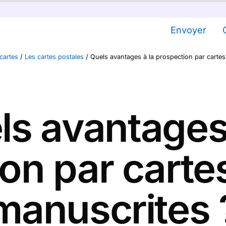
Envoyer
cartes
/
Les cartes postales
/
Quels avantages à la prospection par cartes
ls avantages 
on par carte
manuscrites 