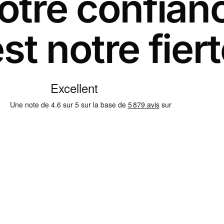
otre confian
st notre fier