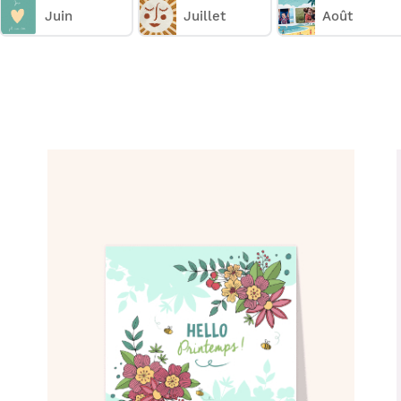
Juin
Juillet
Août
Comment ça marche :
Choisissez une carte d'avril et du printemps;
✅
Personnalisez votre carte;
🎨
Payez votre commande;
💳
Nous imprimons & postons votre carte;
✉️
Elle arrive chez vous ou chez vos destinataires.
📬
Réduire