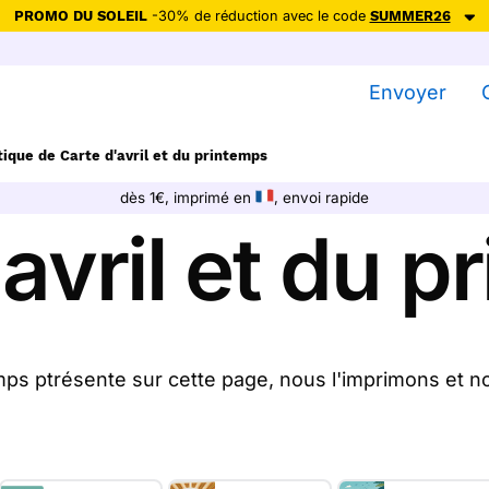
PROMO DU SOLEIL
-30% de réduction avec le code
SUMMER26
ction avec le code
SUMMER26
pour envoyer des cartes ensoleillées, jus
Envoyer
Envoyer des cartes
ique de Carte d'avril et du printemps
Ne plus afficher
dès 1€, imprimé en
, envoi rapide
avril et du 
emps ptrésente sur cette page, nous l'imprimons et 
d'avril et du printemps sur Merci Facteur, nous les 
ou directement chez vos destinataires.
opose
35
cartes d'avril et du printemps à partir de 1€