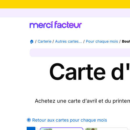
-30% de rédu
🏠
/
Carterie
/
Autres cartes...
/
Pour chaque mois
/
Bout
Carte d'
Achetez une carte d'avril et du print
clics, achetez une ou plusieurs cartes 
Retour aux cartes pour chaque mois
Merci Facteur vous pr