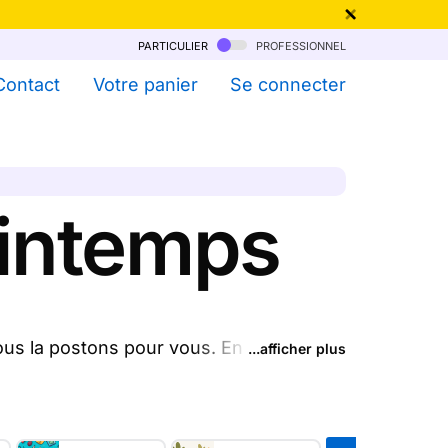
particulier
professionnel
qu'au 6 Août !
Contact
Votre panier
Se connecter
printemps
nous la postons pour vous. En quelques
...afficher plus
imprimons et nous les envoyons chez vous
.
(prix dégressif dès 11 cartes)