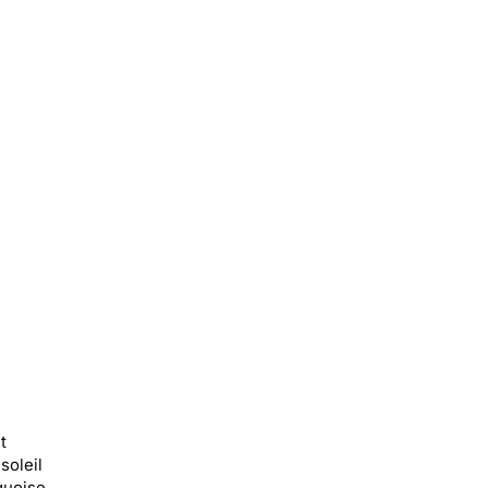
t
soleil
quoise.