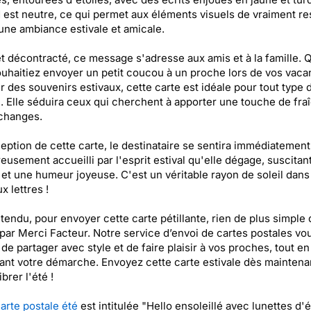
 est neutre, ce qui permet aux éléments visuels de vraiment res
une ambiance estivale et amicale.
et décontracté, ce message s'adresse aux amis et à la famille. 
uhaitiez envoyer un petit coucou à un proche lors de vos vac
r des souvenirs estivaux, cette carte est idéale pour tout type 
n. Elle séduira ceux qui cherchent à apporter une touche de fra
changes.
ception de cette carte, le destinataire se sentira immédiatement
eusement accueilli par l'esprit estival qu'elle dégage, suscitan
 et une humeur joyeuse. C'est un véritable rayon de soleil dans
x lettres !
tendu, pour envoyer cette carte pétillante, rien de plus simple
par Merci Facteur. Notre service d’envoi de cartes postales vo
de partager avec style et de faire plaisir à vos proches, tout en
iant votre démarche. Envoyez cette carte estivale dès maintena
ibrer l'été !
arte postale été
est intitulée "Hello ensoleillé avec lunettes d'é