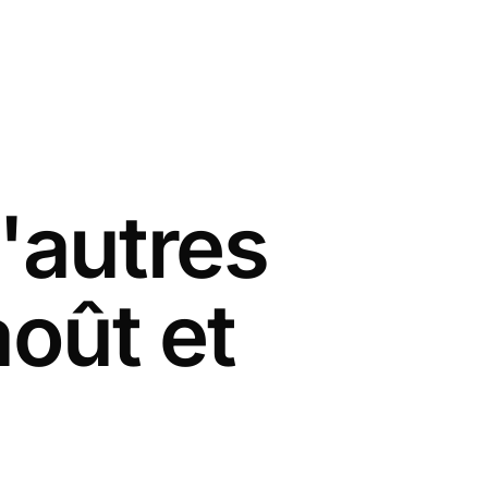
'autres
août et