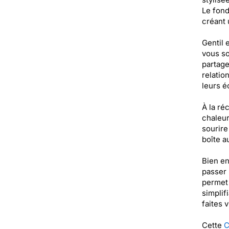
Le fond
créant 
Gentil 
vous so
partage
relatio
leurs é
À la ré
chaleur
sourire
boîte au
Bien en
passer 
permet 
simplif
faites v
Cette
C