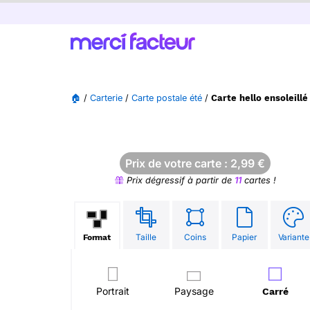
🏠
/
Carterie
/
Carte postale été
/
Carte hello ensoleillé
Prix de votre carte :
2,99
€
Prix dégressif à partir de
11
cartes !
Taille
Coins
Papier
Variante
Format
Portrait
Paysage
Carré