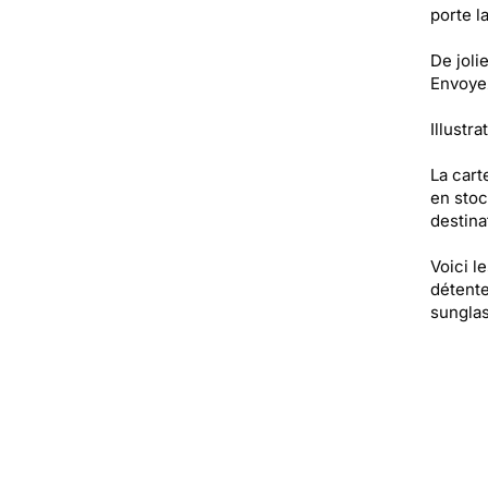
porte l
De joli
Envoyez
Illustra
La cart
en stoc
destinat
Voici l
détente,
sungla