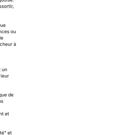
sortir,
Que
ances ou
de
îcheur à
t un
 leur
 que de
us
nt et
té" et