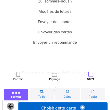
Qui sommes-nous ?
Modèles de lettres
Envoyer des photos
Envoyer des cartes
Envoyer un recommandé
🌳 Nous avons planté plus de 13.000 arbres !
Portrait
Paysage
Carré
© Merci Facteur
Taille
Coins
Papier
Format
Choisir cette carte