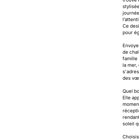
stylisé
journée
l’atten
Ce desi
pour ég
Envoyer
de chal
famille
la mer, 
s'adres
des vœu
Quel bo
Elle ap
moments
récepti
rendant
soleil 
Choisis