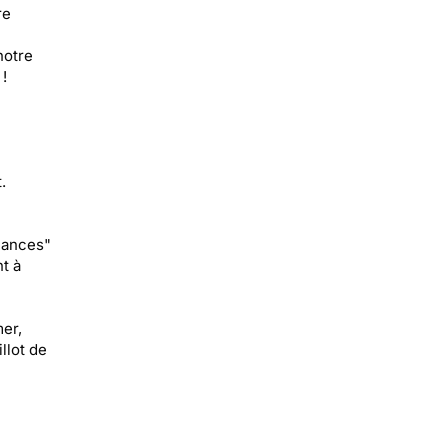
re
notre
!
.
cances"
t à
mer,
llot de