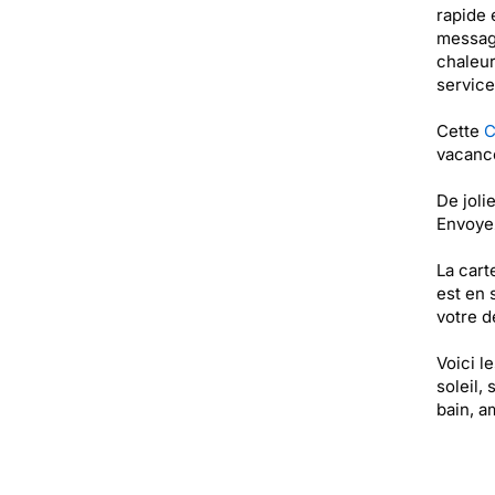
rapide 
message
chaleur
service.
Cette
C
vacance
De joli
Envoyez
La cart
est en 
votre de
Voici l
soleil, 
bain, am