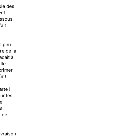
oie des
ent
essous.
ait
n peu
re de la
adait à
lle
primer
r !
rte !
ur les
ue
s,
n de
ivraison