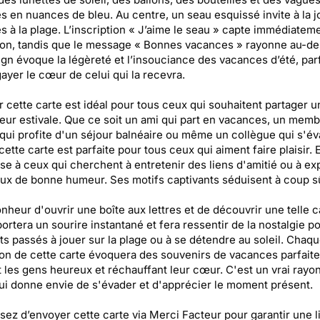
es en nuances de bleu. Au centre, un seau esquissé invite à la j
s à la plage. L’inscription « J’aime le seau » capte immédiatem
tion, tandis que le message « Bonnes vacances » rayonne au-d
gn évoque la légèreté et l’insouciance des vacances d’été, parf
ayer le cœur de celui qui la recevra.
 cette carte est idéal pour tous ceux qui souhaitent partager u
eur estivale. Que ce soit un ami qui part en vacances, un memb
 qui profite d'un séjour balnéaire ou même un collègue qui s'év
cette carte est parfaite pour tous ceux qui aiment faire plaisir. E
se à ceux qui cherchent à entretenir des liens d'amitié ou à ex
x de bonne humeur. Ses motifs captivants séduisent à coup sû
nheur d'ouvrir une boîte aux lettres et de découvrir une telle ca
portera un sourire instantané et fera ressentir de la nostalgie po
 passés à jouer sur la plage ou à se détendre au soleil. Chaq
on de cette carte évoquera des souvenirs de vacances parfaite
 les gens heureux et réchauffant leur cœur. C'est un vrai rayo
qui donne envie de s'évader et d'apprécier le moment présent.
sez d’envoyer cette carte via Merci Facteur pour garantir une l