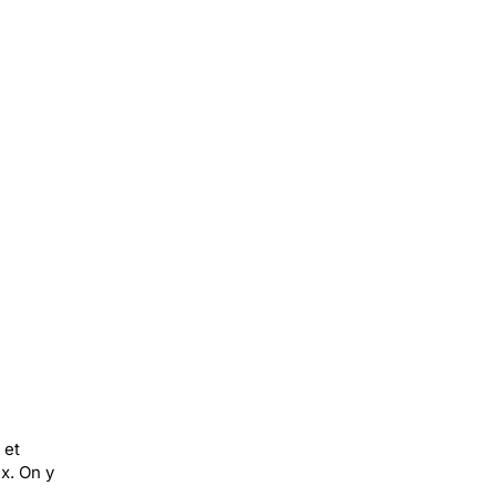
 et
x. On y
s