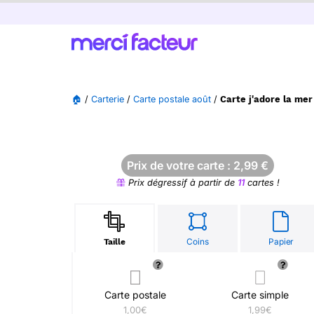
🏠
/
Carterie
/
Carte postale août
/
Carte j'adore la me
Prix de votre carte :
2,99
€
Prix dégressif à partir de
11
cartes !
Coins
Papier
Taille
Carte postale
Carte simple
1,00€
1,99€