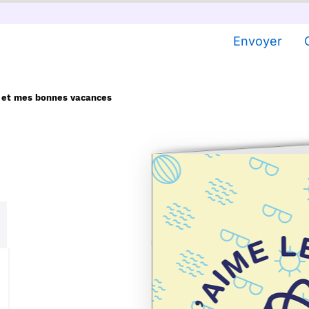
Envoyer
r et mes bonnes vacances