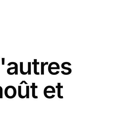
'autres
août et