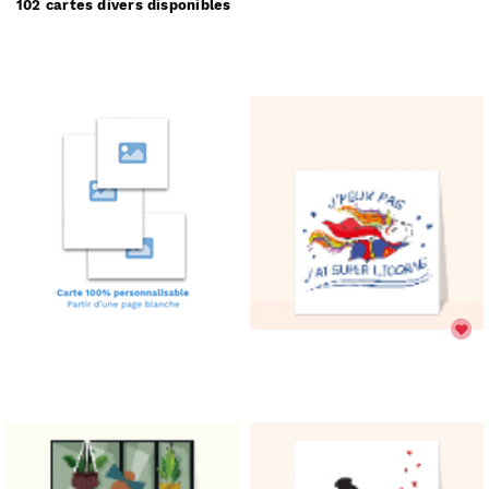
102 cartes divers disponibles
partir de 1€
.
(prix dégressif dès 11 cartes)
Comment ça marche :
Choisissez une carte divers;
✅
Personnalisez votre carte;
🎨
Payez votre commande;
💳
Nous imprimons & postons votre carte;
✉️
Elle arrive chez vous ou chez vos destinataires.
📬
Réduire