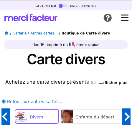
particulier
professionnel
🏠
/
Carterie
/
Autres cartes...
/
Boutique de Carte divers
dès 1€, imprimé en
, envoi rapide
Carte divers
Achetez une carte divers ptrésente sur cette page,
...afficher plus
nous l'imprimons et nous la postons pour vous. En
quelques clics, achetez une ou plusieurs cartes
Retour aux autres cartes...
divers sur Merci Facteur, nous les imprimons et
nous les envoyons chez vous ou directement chez
e
Divers
vos destinataires.
Enfants du désert
Merci Facteur vous propose
102
cartes divers à