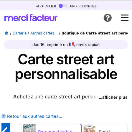
particulier
professionnel
🏠
/
Carterie
/
Autres cartes...
/
Boutique de Carte street art person
dès 1€, imprimé en
, envoi rapide
Carte street art
personnalisable
Achetez une carte street art personnalisable
...afficher plus
ptrésente sur cette page, nous l'imprimons et nous
la postons pour vous. En quelques clics, achetez
Retour aux autres cartes...
une ou plusieurs cartes street art personnalisables
sur Merci Facteur, nous les imprimons et nous les
tasy
Personnalisable
Sport