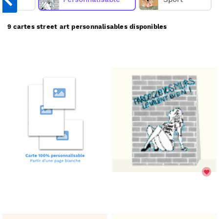
envoyons chez vous ou directement chez vos
destinataires.
9 cartes street art personnalisables disponibles
Merci Facteur vous propose
9
cartes street art
personnalisables à partir de 1€
(prix dégressif dès 11
.
cartes)
Comment ça marche :
Choisissez une carte street art personnalisable;
✅
Personnalisez votre carte;
🎨
Payez votre commande;
💳
Nous imprimons & postons votre carte;
✉️
Elle arrive chez vous ou chez vos destinataires.
📬
Réduire