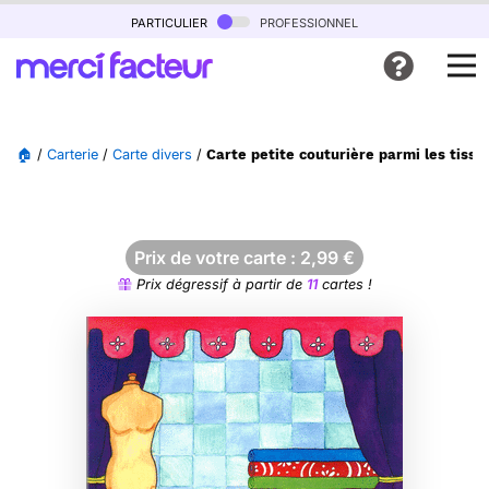
particulier
professionnel
🏠
/
Carterie
/
Carte divers
/
Carte petite couturière parmi les tissu
Prix de votre carte :
2,99
€
Prix dégressif à partir de
11
cartes !