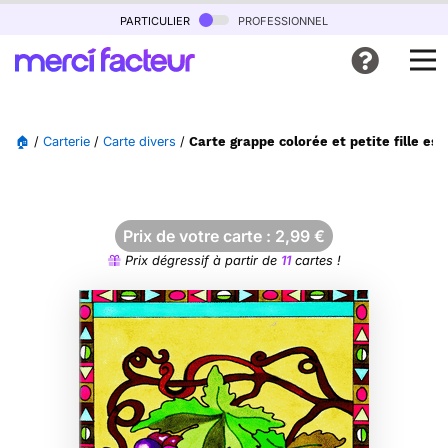
particulier
professionnel
🏠
/
Carterie
/
Carte divers
/
Carte grappe colorée et petite fille esp
Prix de votre carte :
2,99
€
Prix dégressif à partir de
11
cartes !