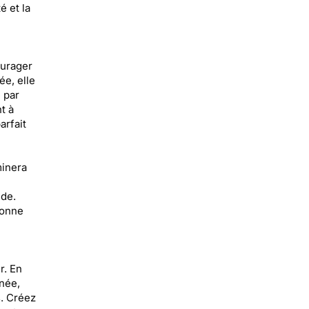
é et la
ourager
ée, elle
 par
t à
arfait
minera
ude.
sonne
r. En
gnée,
. Créez