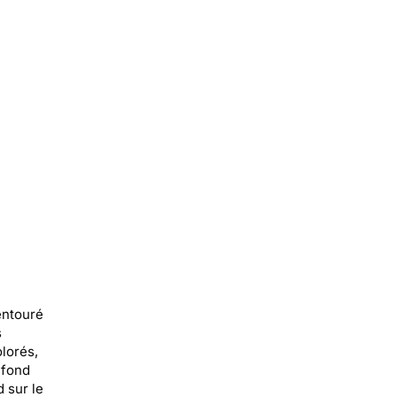
 entouré
s
lorés,
 fond
d sur le