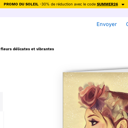
PROMO DU SOLEIL
-30% de réduction avec le code
SUMMER26
ction avec le code
SUMMER26
pour envoyer des cartes ensoleillées, jus
Envoyer
Envoyer des cartes
Ne plus afficher
leurs délicates et vibrantes