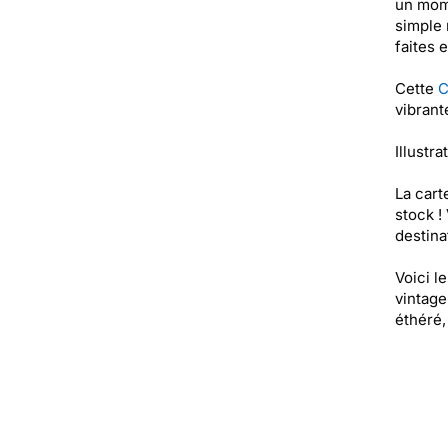
un mome
simple 
faites 
Cette
C
vibrant
Illustra
La cart
stock !
destinat
Voici l
vintage
éthéré,