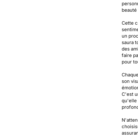
personn
beauté 
Cette c
sentime
un proc
saura t
des ami
faire p
pour to
Chaque 
son vis
émotion
C'est u
qu'elle
profond
N'atten
choisis
assuran