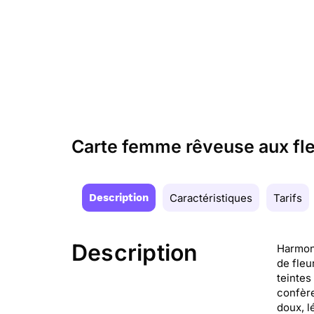
Carte femme rêveuse aux fle
Description
Caractéristiques
Tarifs
Description
Harmoni
de fleu
teintes
confère
doux, l