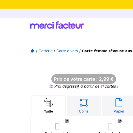
-30% de rédu
🏠
/
Carterie
/
Carte divers
/
Carte femme rêveuse aux f
Prix de votre carte :
2,99
€
Prix dégressif à partir de
11
cartes !
Coins
Papier
Taille