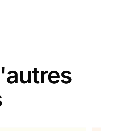
'autres
s