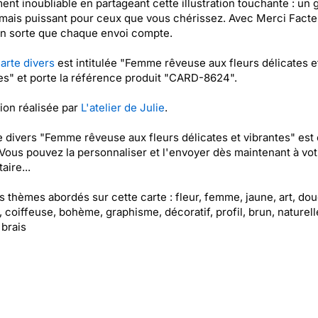
nt inoubliable en partageant cette illustration touchante : un 
mais puissant pour ceux que vous chérissez. Avec Merci Facte
en sorte que chaque envoi compte.
arte divers
est intitulée "Femme rêveuse aux fleurs délicates e
es" et porte la référence produit "CARD-8624".
tion réalisée par
L'atelier de Julie
.
e divers "Femme rêveuse aux fleurs délicates et vibrantes" est
 Vous pouvez la personnaliser et l'envoyer dès maintenant à vot
aire...
es thèmes abordés sur cette carte : fleur, femme, jaune, art, dou
, coiffeuse, bohème, graphisme, décoratif, profil, brun, naturell
 brais