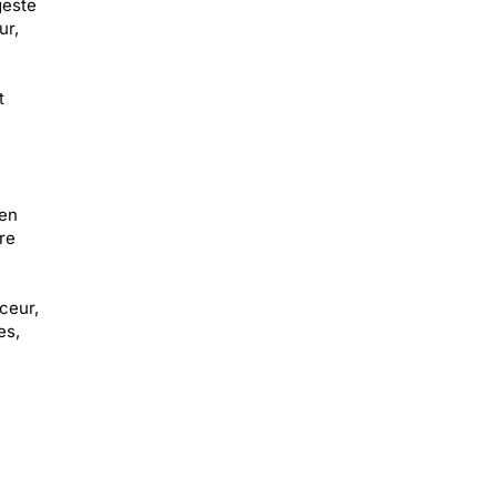
geste
ur,
t
 en
re
ceur,
es,