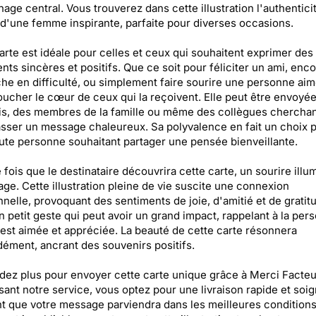
age central. Vous trouverez dans cette illustration l'authenticit
d'une femme inspirante, parfaite pour diverses occasions.
arte est idéale pour celles et ceux qui souhaitent exprimer des
nts sincères et positifs. Que ce soit pour féliciter un ami, enc
he en difficulté, ou simplement faire sourire une personne aim
oucher le cœur de ceux qui la reçoivent. Elle peut être envoyée
s, des membres de la famille ou même des collègues cherchan
asser un message chaleureux. Sa polyvalence en fait un choix p
ute personne souhaitant partager une pensée bienveillante.
fois que le destinataire découvrira cette carte, un sourire illu
age. Cette illustration pleine de vie suscite une connexion
nelle, provoquant des sentiments de joie, d'amitié et de gratit
n petit geste qui peut avoir un grand impact, rappelant à la per
 est aimée et appréciée. La beauté de cette carte résonnera
ément, ancrant des souvenirs positifs.
dez plus pour envoyer cette carte unique grâce à Merci Facteu
sant notre service, vous optez pour une livraison rapide et soi
t que votre message parviendra dans les meilleures conditions