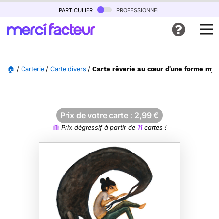
particulier
professionnel
🏠
/
Carterie
/
Carte divers
/
Carte rêverie au cœur d'une forme mys
Prix de votre carte :
2,99
€
Prix dégressif à partir de
11
cartes !